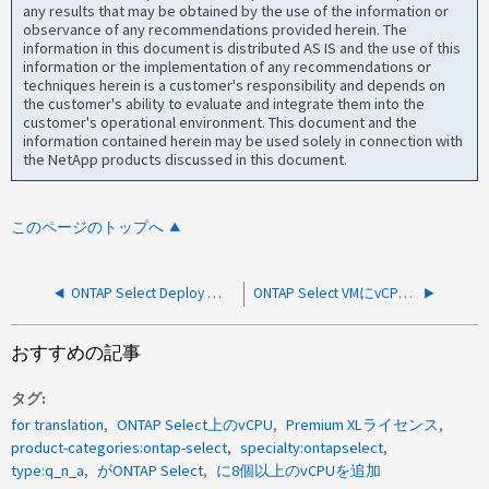
any results that may be obtained by the use of the information or
observance of any recommendations provided herein. The
information in this document is distributed AS IS and the use of this
information or the implementation of any recommendations or
techniques herein is a customer's responsibility and depends on
the customer's ability to evaluate and integrate them into the
customer's operational environment. This document and the
information contained herein may be used solely in connection with
the NetApp products discussed in this document.
このページのトップへ
ONTAP Select Deploy に接続されていない場合、ONTAP Select でボリュームまたはアグリゲートのサイズを増やすことは可能ですか？
ONTAP Select VMにvCPUとメモリを追加することはできますか？
おすすめの記事
タグ
for translation
ONTAP Select上のvCPU
Premium XLライセンス
product-categories:ontap-select
specialty:ontapselect
type:q_n_a
がONTAP Select
に8個以上のvCPUを追加