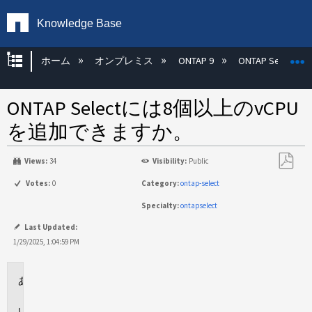
Knowledge Base
グローバル階層を展開/折りたたむ
ホーム
オンプレミス
ONTAP 9
ONTAP Select
ONTAP Selectには8個以上のvCPU
を追加できますか。
Views:
34
Visibility:
Public
PDF
Votes:
0
Category:
ontap-select
と
Specialty:
ontapselect
し
て
Last Updated:
保
1/29/2025, 1:04:59 PM
存
環
境
回