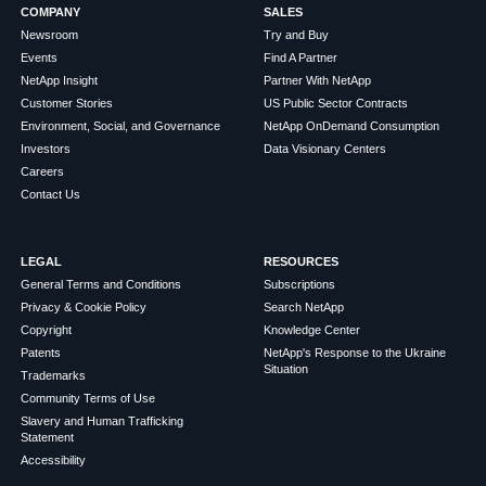
COMPANY
SALES
Newsroom
Try and Buy
Events
Find A Partner
NetApp Insight
Partner With NetApp
Customer Stories
US Public Sector Contracts
Environment, Social, and Governance
NetApp OnDemand Consumption
Investors
Data Visionary Centers
Careers
Contact Us
LEGAL
RESOURCES
General Terms and Conditions
Subscriptions
Privacy & Cookie Policy
Search NetApp
Copyright
Knowledge Center
Patents
NetApp's Response to the Ukraine
Situation
Trademarks
Community Terms of Use
Slavery and Human Trafficking
Statement
Accessibility