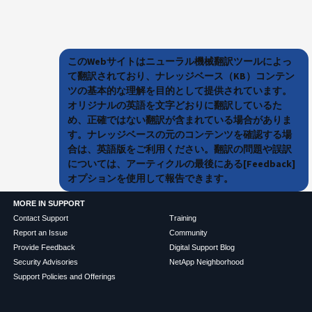
このWebサイトはニューラル機械翻訳ツールによっ
て翻訳されており、ナレッジベース（KB）コンテン
ツの基本的な理解を目的として提供されています。
オリジナルの英語を文字どおりに翻訳しているた
め、正確ではない翻訳が含まれている場合がありま
す。ナレッジベースの元のコンテンツを確認する場
合は、英語版をご利用ください。翻訳の問題や誤訳
については、アーティクルの最後にある[Feedback]
オプションを使用して報告できます。
MORE IN SUPPORT
Contact Support
Training
Report an Issue
Community
Provide Feedback
Digital Support Blog
Security Advisories
NetApp Neighborhood
Support Policies and Offerings