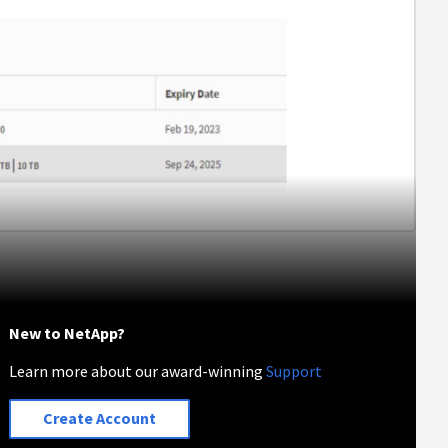
New to NetApp?
Learn more about our award-winning
Support
Create Account