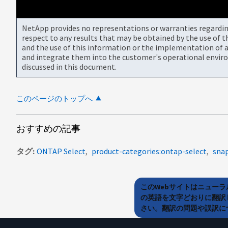
NetApp provides no representations or warranties regarding 
respect to any results that may be obtained by the use of 
and the use of this information or the implementation of a
and integrate them into the customer's operational envir
discussed in this document.
このページのトップへ
おすすめの記事
タグ
ONTAP Select
product-categories:ontap-select
sna
このWebサイトはニュー
の英語を文字どおりに翻訳
さい。翻訳の問題や誤訳につ