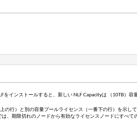
インストールすると、新しい NLF Capacityは （10T
番上の行）と別の容量プールライセンス（一番下の行）を示し
では、期限切れのノードから有効なライセンスノードにすべて