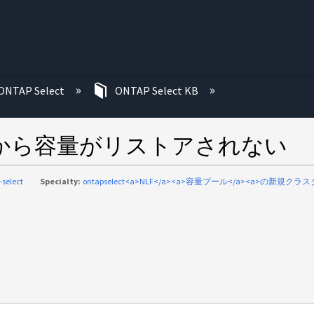
む
ONTAP Select
ONTAP Select KB
Fから容量がリストアされない
-select
Specialty:
ontapselect<a>NLF</a><a>容量プール</a><a>の新規クラ