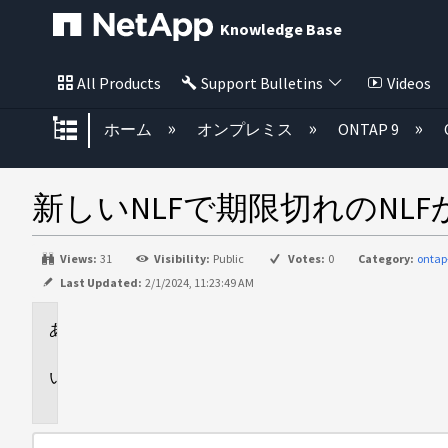
Knowledge Base
All Products
Support Bulletins
Videos
グローバル階層を展開/折りたた
ホーム
オンプレミス
ONTAP 9
新しいNLFで期限切れのNL
Views:
31
Visibility:
Public
Votes:
0
Category:
ontap
Last Updated:
2/1/2024, 11:23:49 AM
環
境
問
題