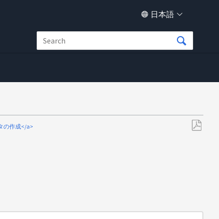
日本語
スタの作成</a>
PDF
と
し
て
保
存