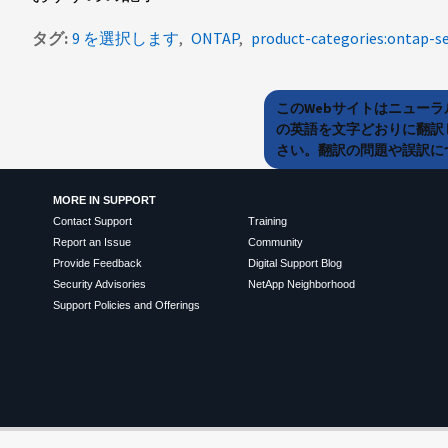
タグ
9 を選択します
ONTAP
product-categories:ontap-se
このWebサイトはニュー
の英語を文字どおりに翻訳
さい。翻訳の問題や誤訳につ
MORE IN SUPPORT
Contact Support
Training
Report an Issue
Community
Provide Feedback
Digital Support Blog
Security Advisories
NetApp Neighborhood
Support Policies and Offerings