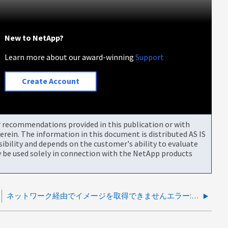
New to NetApp?
Learn more about our award-winning
Support
Create Account
or recommendations provided in this publication or with
rein. The information in this document is distributed AS IS
bility and depends on the customer's ability to evaluate
be used solely in connection with the NetApp products
ネットワーク経由でイメージを取得できませんエラー:ピアによる接続のリセットまたはタイムアウト