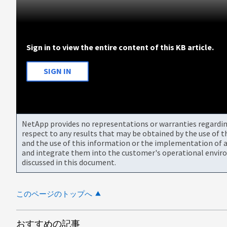
Sign in to view the entire content of this KB article.
SIGN IN
NetApp provides no representations or warranties regarding 
respect to any results that may be obtained by the use of 
and the use of this information or the implementation of a
and integrate them into the customer's operational envir
discussed in this document.
このページのトップへ
おすすめの記事