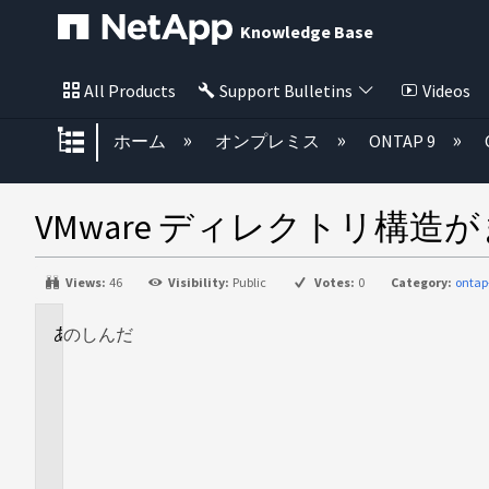
Knowledge Base
All Products
Support Bulletins
Videos
グローバル階層を展開/折りたた
ホーム
オンプレミス
ONTAP 9
VMware ディレクトリ構
Views:
46
Visibility:
Public
Votes:
0
Category:
ontap
のし
に
んだ
適
用
さ
れ
ま
す