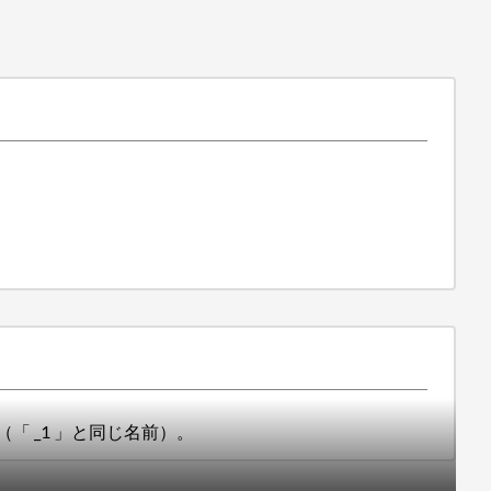
「 _1 」と同じ名前）。