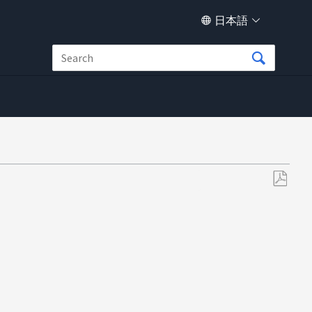
日本語
PDF
と
し
て
保
存