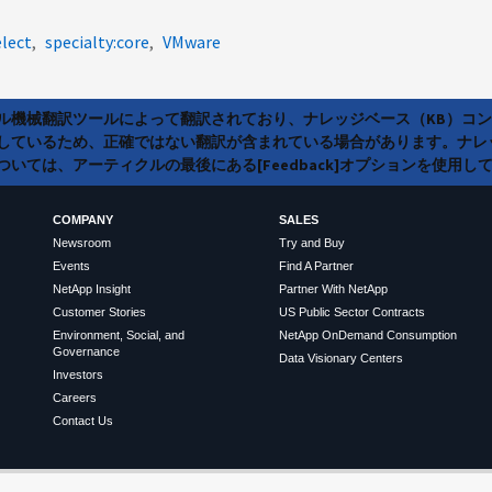
lect
specialty:core
VMware
ラル機械翻訳ツールによって翻訳されており、ナレッジベース（KB）コ
しているため、正確ではない翻訳が含まれている場合があります。ナレ
いては、アーティクルの最後にある[Feedback]オプションを使用し
COMPANY
SALES
Newsroom
Try and Buy
Events
Find A Partner
NetApp Insight
Partner With NetApp
Customer Stories
US Public Sector Contracts
Environment, Social, and
NetApp OnDemand Consumption
Governance
Data Visionary Centers
Investors
Careers
Contact Us