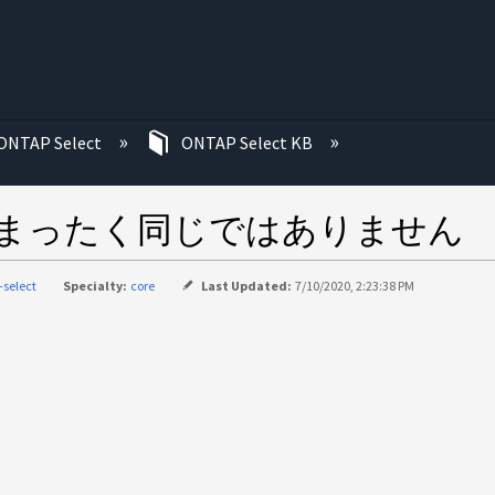
む
ONTAP Select
ONTAP Select KB
造がまったく同じではありません
-select
Specialty:
core
Last Updated:
7/10/2020, 2:23:38 PM