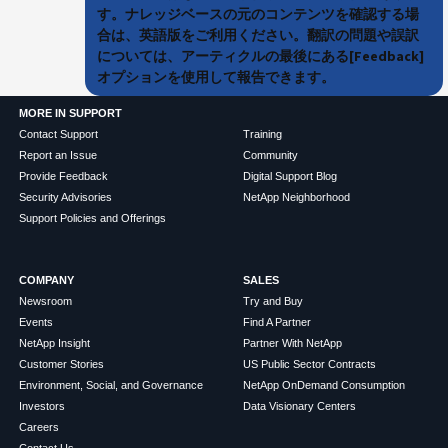
す。ナレッジベースの元のコンテンツを確認する場
合は、英語版をご利用ください。翻訳の問題や誤訳
については、アーティクルの最後にある[Feedback]
オプションを使用して報告できます。
MORE IN SUPPORT
Contact Support
Training
Report an Issue
Community
Provide Feedback
Digital Support Blog
Security Advisories
NetApp Neighborhood
Support Policies and Offerings
COMPANY
SALES
Newsroom
Try and Buy
Events
Find A Partner
NetApp Insight
Partner With NetApp
Customer Stories
US Public Sector Contracts
Environment, Social, and Governance
NetApp OnDemand Consumption
Investors
Data Visionary Centers
Careers
Contact Us