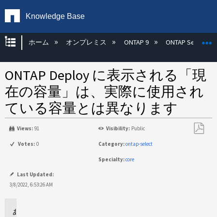
Knowledge Base
グローバル階層を展開/折りたたむ
ホーム
オンプレミス
ONTAP 9
ONTAP Select
ONTAP Deploy に表示される「現
在の容量」は、実際に使用され
ている容量とは異なります
Views:
91
Visibility:
Public
PDF
Votes:
0
Category:
ontap-select
と
Specialty:
core
し
て
Last Updated:
保
3/8/2022, 6:53:26 AM
存
環