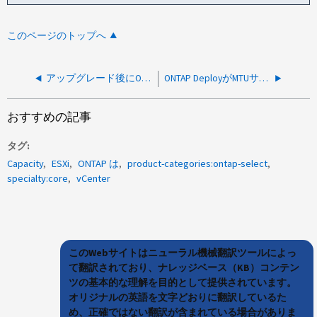
このページのトップへ
アップグレード後にONTAP Deployが起動しない
ONTAP DeployがMTUサイズエラーでクラスタを作成できません
おすすめの記事
タグ
Capacity
ESXi
ONTAP は
product-categories:ontap-select
specialty:core
vCenter
このWebサイトはニューラル機械翻訳ツールによっ
て翻訳されており、ナレッジベース（KB）コンテン
ツの基本的な理解を目的として提供されています。
オリジナルの英語を文字どおりに翻訳しているた
め、正確ではない翻訳が含まれている場合がありま