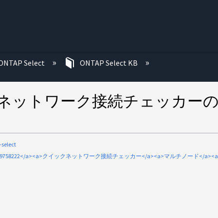
む
ONTAP Select
ONTAP Select KB
規導入時にネットワーク接続チェッ
-select
a>2009758222</a><a>クイックネットワーク接続チェッカー</a><a>マルチノード</a><a>V