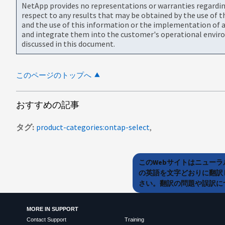
NetApp provides no representations or warranties regarding 
respect to any results that may be obtained by the use of 
and the use of this information or the implementation of a
and integrate them into the customer's operational envir
discussed in this document.
このページのトップへ
おすすめの記事
タグ
product-categories:ontap-select
このWebサイトはニュー
の英語を文字どおりに翻訳
さい。翻訳の問題や誤訳につ
MORE IN SUPPORT
Contact Support
Training