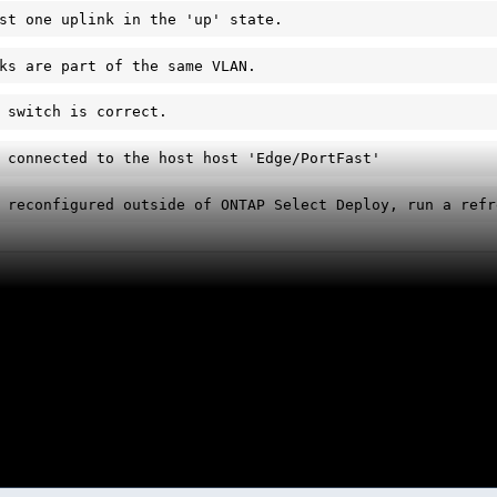
st one uplink in the 'up' state.
ks are part of the same VLAN.
 switch is correct.
 connected to the host host 'Edge/PortFast'
 reconfigured outside of ONTAP Select Deploy, run a refr