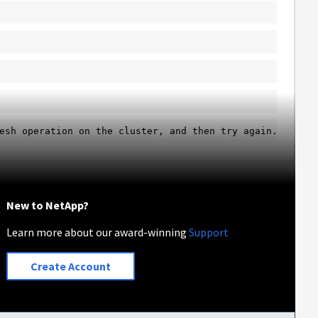
esh operation on the cluster, and then try again.
New to NetApp?
Learn more about our award-winning
Support
Create Account