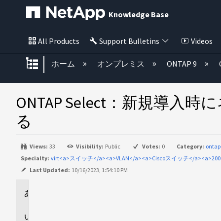
Knowledge Base
All Products
Support Bulletins
Videos
グローバル階層を展開/折りたた
ホーム
オンプレミス
ONTAP 9
ONTAP Select：新
る
Views:
33
Visibility:
Public
Votes:
0
Category:
ontap
Specialty:
virt<a>スイッチ</a><a>VLAN</a><a>Ciscoスイッチ</a><
Last Updated:
10/16/2023, 1:54:10 PM
環
境
問