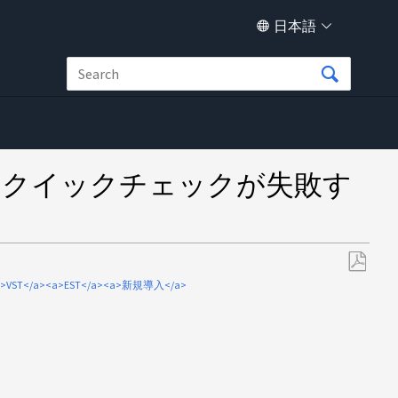
日本語
カーのクイックチェックが失敗す
PDF
ST</a><a>EST</a><a>新規導入</a>
と
し
て
保
存