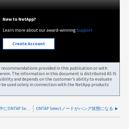
New to NetApp?
Learn more about our award-winning
Support
Create Account
or recommendations provided in this publication or with
rein. The information in this document is distributed AS IS
bility and depends on the customer's ability to evaluate
be used solely in connection with the NetApp products
MTU設定ミスにより予約のクリアを待機中にONTAP Selectノードの起動に失敗
ONTAP Selectノードがハング状態になる