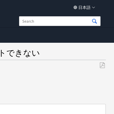
日本語
ブートできない
PDF
と
し
て
保
存