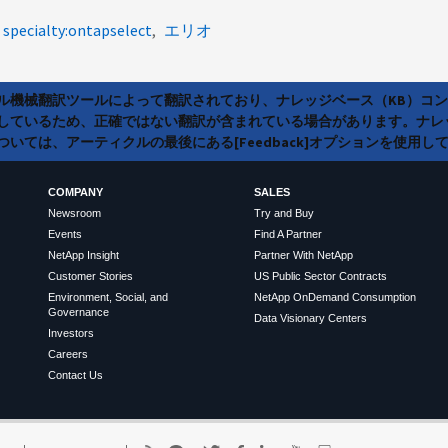
specialty:ontapselect
エリオ
ラル機械翻訳ツールによって翻訳されており、ナレッジベース（KB）コ
しているため、正確ではない翻訳が含まれている場合があります。ナレ
いては、アーティクルの最後にある[Feedback]オプションを使用し
COMPANY
SALES
Newsroom
Try and Buy
Events
Find A Partner
NetApp Insight
Partner With NetApp
Customer Stories
US Public Sector Contracts
Environment, Social, and
NetApp OnDemand Consumption
Governance
Data Visionary Centers
Investors
Careers
Contact Us