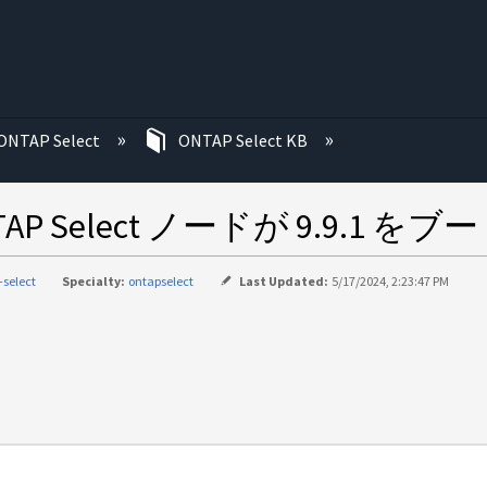
む
ONTAP Select
ONTAP Select KB
 Select ノードが 9.9.1 を
-select
Specialty:
ontapselect
Last Updated:
5/17/2024, 2:23:47 PM