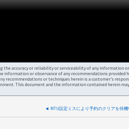
the accuracy or reliability or serviceability of any information 
the information or observance of any recommendations provided he
ny recommendations or techniques herein is a customer's responsi
onment. This document and the information contained herein may 