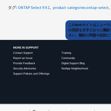
タグ
ONTAP Select 9.9.1
product-categories:ontap-select
このWebサイトはニュー
の英語を文字どおりに翻訳
さい。翻訳の問題や誤訳につ
MORE IN SUPPORT
Contact Support
Training
Report an Issue
Community
Provide Feedback
Digital Support Blog
Security Advisories
NetApp Neighborhood
Support Policies and Offerings