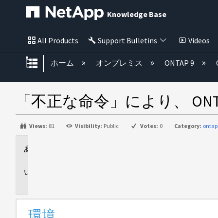
Knowledge Base
All Products
Support Bulletins
Videos
グローバル階層を展開/折りたた
ホーム
オンプレミス
ONTAP 9
「不正な命令」により、 ONTAP
Views:
81
Visibility:
Public
Votes:
0
Category:
ontap
環
境
問
題
環境