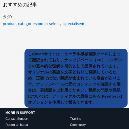
おすすめの記事
タグ
product-categories:ontap-select
specialty:virt
このWebサイトはニューラル機械翻訳ツールによっ
て翻訳されており、ナレッジベース（KB）コンテン
ツの基本的な理解を目的として提供されています。
オリジナルの英語を文字どおりに翻訳しているた
め、正確ではない翻訳が含まれている場合がありま
す。ナレッジベースの元のコンテンツを確認する場
合は、英語版をご利用ください。翻訳の問題や誤訳
については、アーティクルの最後にある[Feedback]
オプションを使用して報告できます。
MORE IN SUPPORT
Contact Support
Training
Report an Issue
Community