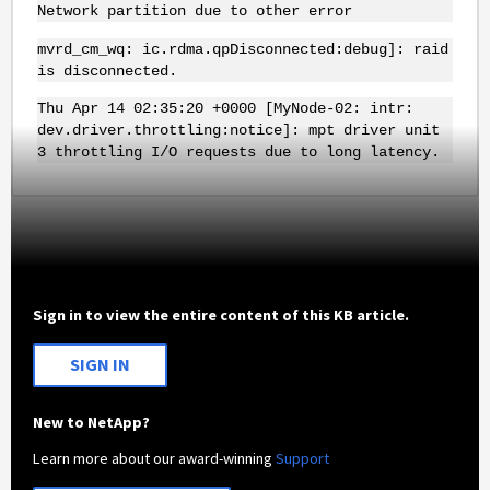
Network partition due to other error
mvrd_cm_wq: ic.rdma.qpDisconnected:debug]: raid
is disconnected.
Thu Apr 14 02:35:20 +0000 [MyNode-02: intr:
dev.driver.throttling:notice]: mpt driver unit
3 throttling I/O requests due to long latency.
Sign in to view the entire content of this KB article.
SIGN IN
New to NetApp?
Learn more about our award-winning
Support