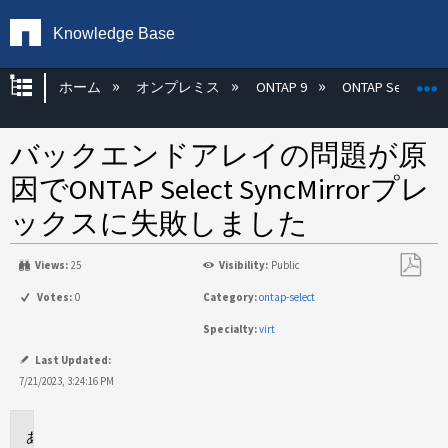
Knowledge Base
グローバル階層を展開/折りたたむ
ホーム
オンプレミス
ONTAP 9
ONTAP Select
バックエンドアレイの問題が原
因でONTAP Select SyncMirrorプレ
ックスに失敗しました
Views:
25
Visibility:
Public
PDF
Votes:
0
Category:
ontap-select
と
Specialty:
virt
し
て
Last Updated:
保
7/21/2023, 3:24:16 PM
存
環