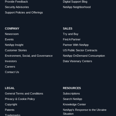
Provide Feedback
Digital Support Blog
Security Advisories
NetApp Neighborhood
Support Policies and Offerings
COMPANY
SALES
Newsroom
Try and Buy
Events
Find A Partner
NetApp Insight
Partner With NetApp
Customer Stories
US Public Sector Contracts
Environment, Social, and Governance
NetApp OnDemand Consumption
Investors
Data Visionary Centers
Careers
Contact Us
LEGAL
RESOURCES
General Terms and Conditions
Subscriptions
Privacy & Cookie Policy
Search NetApp
Copyright
Knowledge Center
Patents
NetApp's Response to the Ukraine
Situation
Trademarks