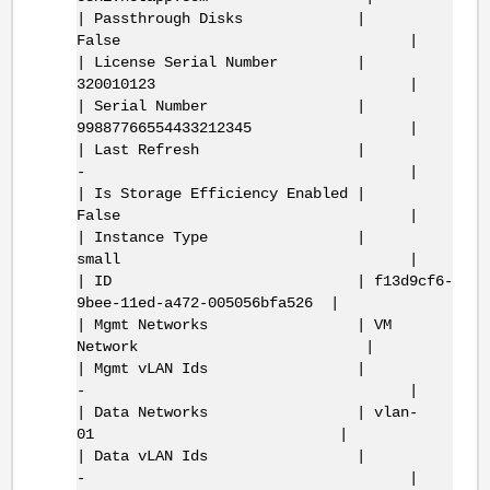
| Passthrough Disks |
False |
| License Serial Number |
320010123 |
| Serial Number |
99887766554433212345 |
| Last Refresh |
- |
| Is Storage Efficiency Enabled |
False |
| Instance Type |
small |
| ID | f13d9cf6-
9bee-11ed-a472-005056bfa526 |
| Mgmt Networks | VM
Network |
| Mgmt vLAN Ids |
- |
| Data Networks | vlan-
01 |
| Data vLAN Ids |
- |