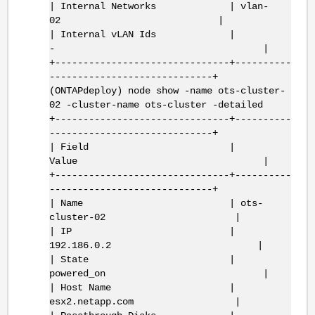
| Internal Networks | vlan-
02 |
| Internal vLAN Ids |
- |
+-------------------------------+----------
-----------------------------+
(ONTAPdeploy) node show -name ots-cluster-
02 -cluster-name ots-cluster -detailed
+-------------------------------+----------
-----------------------------+
| Field |
Value |
+-------------------------------+----------
-----------------------------+
| Name | ots-
cluster-02 |
| IP |
192.186.0.2 |
| State |
powered_on |
| Host Name |
esx2.netapp.com |