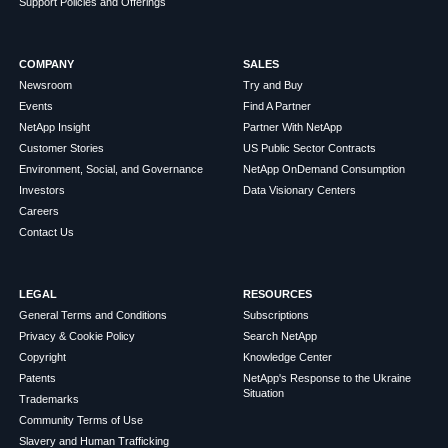
Support Policies and Offerings
COMPANY
SALES
Newsroom
Try and Buy
Events
Find A Partner
NetApp Insight
Partner With NetApp
Customer Stories
US Public Sector Contracts
Environment, Social, and Governance
NetApp OnDemand Consumption
Investors
Data Visionary Centers
Careers
Contact Us
LEGAL
RESOURCES
General Terms and Conditions
Subscriptions
Privacy & Cookie Policy
Search NetApp
Copyright
Knowledge Center
Patents
NetApp's Response to the Ukraine
Situation
Trademarks
Community Terms of Use
Slavery and Human Trafficking