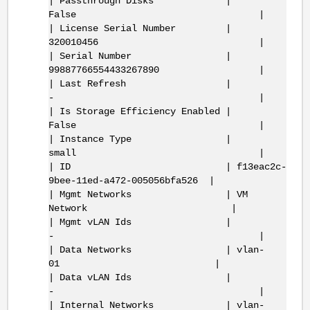
| Passthrough Disks |
False |
| License Serial Number |
320010456 |
| Serial Number |
99887766554433267890 |
| Last Refresh |
- |
| Is Storage Efficiency Enabled |
False |
| Instance Type |
small |
| ID | f13eac2c-
9bee-11ed-a472-005056bfa526 |
| Mgmt Networks | VM
Network |
| Mgmt vLAN Ids |
- |
| Data Networks | vlan-
01 |
| Data vLAN Ids |
- |
| Internal Networks | vlan-