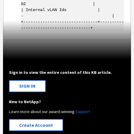
02 |
| Internal vLAN Ids |
- |
+-------------------------------+----------
-----------------------------+
Sign in to view the entire content of this KB article.
SIGN IN
New to NetApp?
Learn more about our award-winning
Support
Create Account