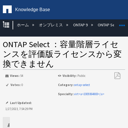
Knowledge Base
グローバル階層を展開/折りたたむ
ホーム
オンプレミス
ONTAP 9
ONTAP Select
ONTAP Select ：容量階層ライセ
ンスを評価版ライセンスから変
換できません
Views:
54
Visibility:
Public
PDF
Votes:
0
Category:
ontap-select
と
Specialty:
virt<a>2009364869</a>
し
て
Last Updated:
保
1/27/2023, 7:54:29 PM
存
環