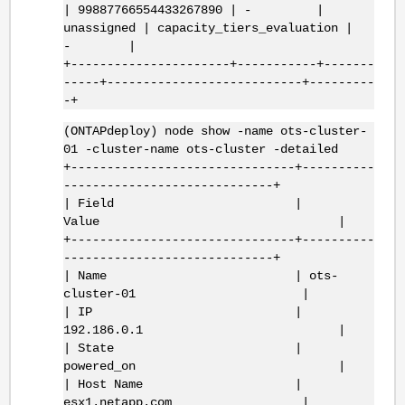
| 99887766554433267890 | - |
unassigned | capacity_tiers_evaluation |
- |
+----------------------+-----------+-------
-----+---------------------------+---------
-+
(ONTAPdeploy) node show -name ots-cluster-
01 -cluster-name ots-cluster -detailed
+-------------------------------+----------
-----------------------------+
| Field |
Value |
+-------------------------------+----------
-----------------------------+
| Name | ots-
cluster-01 |
| IP |
192.186.0.1 |
| State |
powered_on |
| Host Name |
esx1.netapp.com |