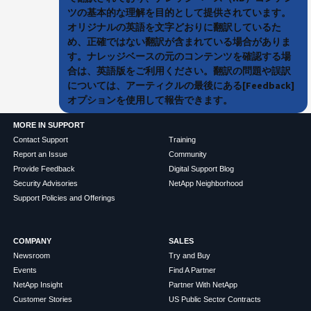
ツの基本的な理解を目的として提供されています。
オリジナルの英語を文字どおりに翻訳しているた
め、正確ではない翻訳が含まれている場合がありま
す。ナレッジベースの元のコンテンツを確認する場
合は、英語版をご利用ください。翻訳の問題や誤訳
については、アーティクルの最後にある[Feedback]
オプションを使用して報告できます。
MORE IN SUPPORT
Contact Support
Training
Report an Issue
Community
Provide Feedback
Digital Support Blog
Security Advisories
NetApp Neighborhood
Support Policies and Offerings
COMPANY
SALES
Newsroom
Try and Buy
Events
Find A Partner
NetApp Insight
Partner With NetApp
Customer Stories
US Public Sector Contracts