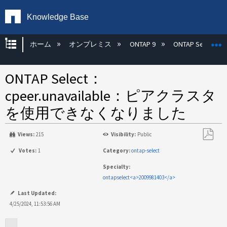
Knowledge Base
グローバル階層を展開/折りたたむ
ホーム
オンプレミス
ONTAP 9
ONTAP Select
ONTAP Select：
cpeer.unavailable：ピアクラスタ
を使用できなくなりました
Views:
215
Visibility:
Public
PDF
Votes:
1
Category:
ontap-select
と
Specialty:
し
ontapselect<a>2009981403</a>
て
保
Last Updated:
存
4/25/2024, 11:53:56 AM