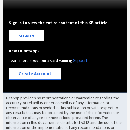
Sign in to view the entire content of this KB article.
SIGN IN
New to NetApp?
Learn more about our award-winning
Support
Create Account
NetApp provides no representations or warranties regarding the
accuracy or reliability or serviceability of any information or
recommendations provided in this publication or with respect to
any results that may be obtained by the use of the information or
observance of any recommendations provided herein. The
information in this document is distributed AS IS and the use of this
information or the implementation of any recommendations or