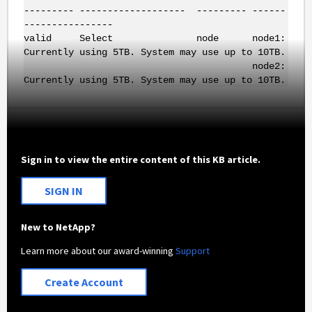
--------- ------------------- --------- ------
----------------
valid Select node node1:
Currently using 5TB. System may use up to 10TB.
node2:
Currently using 5TB. System may use up to 10TB.
Sign in to view the entire content of this KB article.
SIGN IN
New to NetApp?
Learn more about our award-winning
Support
Create Account