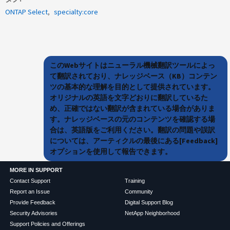
ONTAP Select
specialty:core
このWebサイトはニューラル機械翻訳ツールによっ
て翻訳されており、ナレッジベース（KB）コンテン
ツの基本的な理解を目的として提供されています。
オリジナルの英語を文字どおりに翻訳しているた
め、正確ではない翻訳が含まれている場合がありま
す。ナレッジベースの元のコンテンツを確認する場
合は、英語版をご利用ください。翻訳の問題や誤訳
については、アーティクルの最後にある[Feedback]
オプションを使用して報告できます。
MORE IN SUPPORT
Contact Support
Training
Report an Issue
Community
Provide Feedback
Digital Support Blog
Security Advisories
NetApp Neighborhood
Support Policies and Offerings