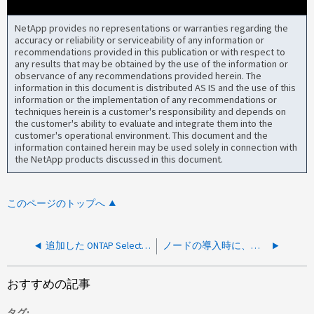
NetApp provides no representations or warranties regarding the
accuracy or reliability or serviceability of any information or
recommendations provided in this publication or with respect to
any results that may be obtained by the use of the information or
observance of any recommendations provided herein. The
information in this document is distributed AS IS and the use of this
information or the implementation of any recommendations or
techniques herein is a customer's responsibility and depends on
the customer's ability to evaluate and integrate them into the
customer's operational environment. This document and the
information contained herein may be used solely in connection with
the NetApp products discussed in this document.
このページのトップへ
追加した ONTAP Select 容量ライセンスを有効にできません
ノードの導入時に、「errType=RestrictedVersion」というエラーでONTAP Select クラスタの作成が失敗します
おすすめの記事
タグ