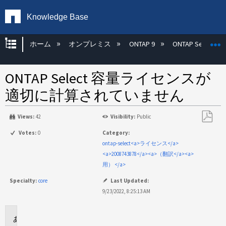
Knowledge Base
グローバル階層を展開/折りたたむ
ホーム
オンプレミス
ONTAP 9
ONTAP Select
ONTAP Select 容量ライセンスが
適切に計算されていません
Views:
42
Visibility:
Public
PDF
Votes:
0
Category:
と
ontap-select<a>ライセンス</a>
し
<a>2008743878</a><a>（翻訳</a><a>
て
用） </a>
保
Specialty:
core
Last Updated:
存
9/23/2022, 8:25:13 AM
環