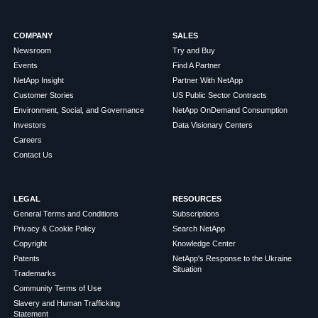
COMPANY
SALES
Newsroom
Try and Buy
Events
Find A Partner
NetApp Insight
Partner With NetApp
Customer Stories
US Public Sector Contracts
Environment, Social, and Governance
NetApp OnDemand Consumption
Investors
Data Visionary Centers
Careers
Contact Us
LEGAL
RESOURCES
General Terms and Conditions
Subscriptions
Privacy & Cookie Policy
Search NetApp
Copyright
Knowledge Center
Patents
NetApp's Response to the Ukraine
Situation
Trademarks
Community Terms of Use
Slavery and Human Trafficking
Statement