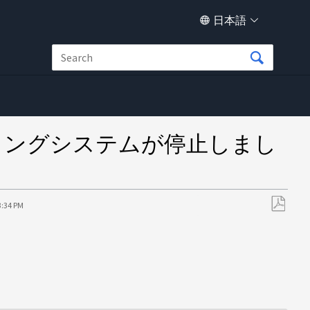
日本語
ペレーティングシステムが停止しまし
3:34 PM
PDF
と
し
て
保
存