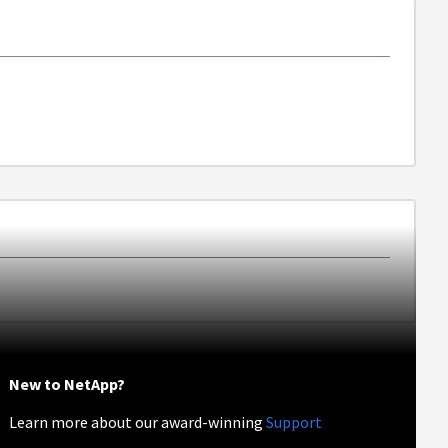
New to NetApp?
Learn more about our award-winning
Support