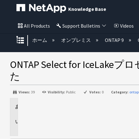
Knowledge Base
All Products
Support Bulletins
Videos
グローバル階層を展開/折りたた
ホーム
オンプレミス
ONTAP 9
ONTAP Select for 
た
Views:
39
Visibility:
Public
Votes:
0
Category:
ontap
環
境
問
題