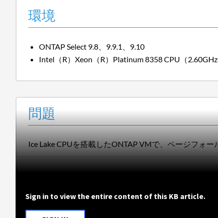
環境
ONTAP Select 9.8、9.9.1、9.10
Intel（R）Xeon（R）Platinum 8358 CPU（2.60GHz）
問題
Ice Lake CPUを搭載したONTAP VMで、ペー
Sign in to view the entire content of this KB article.