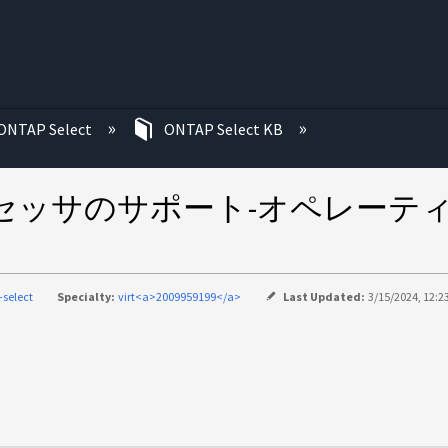
む
ONTAP Select
ONTAP Select KB
IceLakeプロセッサのサポート-オ
-select
Specialty:
virt<a>2009959199</a>
Last Updated:
3/15/2024, 12:2