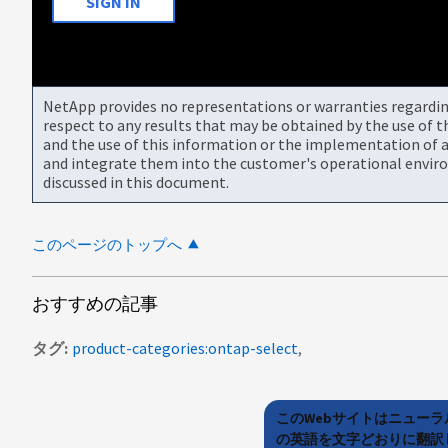
SIGN IN
NetApp provides no representations or warranties regarding 
respect to any results that may be obtained by the use of 
and the use of this information or the implementation of a
and integrate them into the customer's operational envir
discussed in this document.
このページのトップへ
おすすめの記事
タグ
product-categories:ontap-select
このWebサイトはニュー
の英語を文字どおりに翻訳