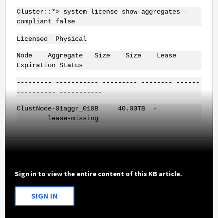
Cluster::*> system license show-aggregates -
compliant false
Licensed Physical
Node Aggregate Size Size Lease
Expiration Status
--------- ----------- --------- -------- ------
---------- -----------
ClustNode-01aggr_010B 40.00TB -
lease-missing
Sign in to view the entire content of this KB article.
SIGN IN