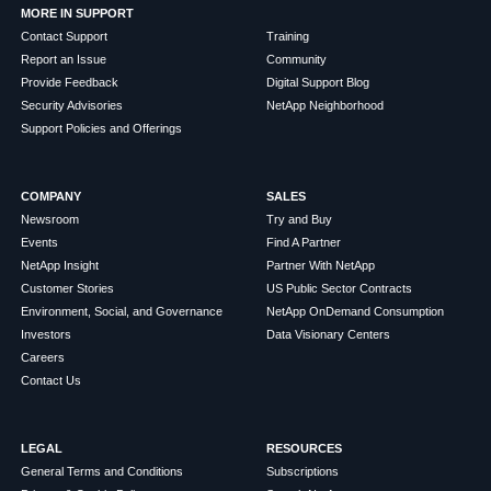
MORE IN SUPPORT
Contact Support
Training
Report an Issue
Community
Provide Feedback
Digital Support Blog
Security Advisories
NetApp Neighborhood
Support Policies and Offerings
COMPANY
SALES
Newsroom
Try and Buy
Events
Find A Partner
NetApp Insight
Partner With NetApp
Customer Stories
US Public Sector Contracts
Environment, Social, and Governance
NetApp OnDemand Consumption
Investors
Data Visionary Centers
Careers
Contact Us
LEGAL
RESOURCES
General Terms and Conditions
Subscriptions