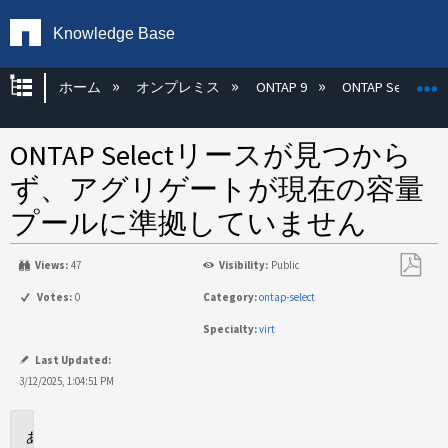
Knowledge Base
グローバル階層を展開/折りたたむ
ホーム
オンプレミス
ONTAP 9
ONTAP Select
ONTAP Selectリースが見つから
ず、アグリゲートが現在の容量
プールに準拠していません
Views:
47
Visibility:
Public
PDF
Votes:
0
Category:
ontap-select
と
Specialty:
virt
し
て
Last Updated:
保
3/12/2025, 1:04:51 PM
存
環