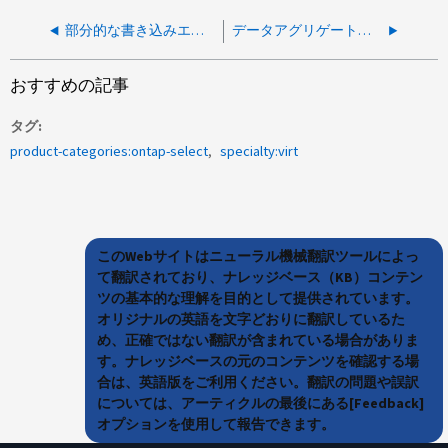
部分的な書き込みエラーが原因で ONTAP Select インスタンスがリブートされました
データアグリゲートでONTAP Selectライセンスが「non-compliant」と「lease-missing」と表示される
おすすめの記事
タグ
product-categories:ontap-select
specialty:virt
このWebサイトはニューラル機械翻訳ツールによっ
て翻訳されており、ナレッジベース（KB）コンテン
ツの基本的な理解を目的として提供されています。
オリジナルの英語を文字どおりに翻訳しているた
め、正確ではない翻訳が含まれている場合がありま
す。ナレッジベースの元のコンテンツを確認する場
合は、英語版をご利用ください。翻訳の問題や誤訳
については、アーティクルの最後にある[Feedback]
オプションを使用して報告できます。