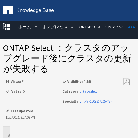
Knowledge Base
グローバル階層を展開/折りたたむ
ホーム
オンプレミス
ONTAP 9
ONTAP Select
ONTAP Select ：クラスタのアッ
プグレード後にクラスタの更新
が失敗する
Views:
31
Visibility:
Public
PDF
Votes:
0
Category:
ontap-select
と
Specialty:
virt<a>2009307205</a>
し
て
Last Updated:
保
11/2/2022, 2:24:08 PM
存
環