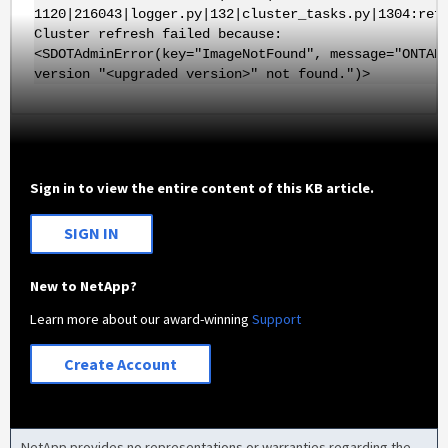
1120|216043|logger.py|132|cluster_tasks.py|1304:ref
Cluster refresh failed because:
<SDOTAdminError(key="ImageNotFound", message="ONTAP
version "<upgraded version>" not found.")>
Sign in to view the entire content of this KB article.
SIGN IN
New to NetApp?
Learn more about our award-winning
Support
Create Account
NetApp provides no representations or warranties regarding the