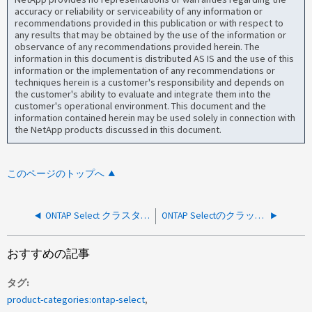
accuracy or reliability or serviceability of any information or
recommendations provided in this publication or with respect to
any results that may be obtained by the use of the information or
observance of any recommendations provided herein. The
information in this document is distributed AS IS and the use of this
information or the implementation of any recommendations or
techniques herein is a customer's responsibility and depends on
the customer's ability to evaluate and integrate them into the
customer's operational environment. This document and the
information contained herein may be used solely in connection with
the NetApp products discussed in this document.
このページのトップへ
ONTAP Select クラスター更新がエラーで失敗しました：object is not subscriptable
ONTAP SelectのクラッシュがWAFLの不整合とリカバリ不能なメタデータブロックで繰り返される
おすすめの記事
タグ
product-categories:ontap-select