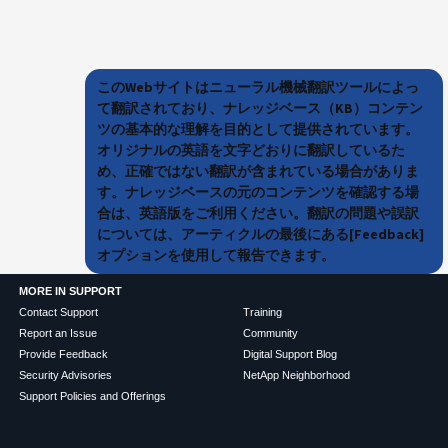
このWebサイトはニューラル機械翻訳ツールによっ
て翻訳されており、ナレッジベース（KB）コンテン
ツの基本的な理解を目的として提供されています。
オリジナルの英語を文字どおりに翻訳しているた
め、正確ではない翻訳が含まれている場合がありま
す。ナレッジベースの元のコンテンツを確認する場
合は、英語版をご利用ください。翻訳の問題や誤訳
については、アーティクルの最後にある[Feedback]
オプションを使用して報告できます。
MORE IN SUPPORT
Contact Support
Training
Report an Issue
Community
Provide Feedback
Digital Support Blog
Security Advisories
NetApp Neighborhood
Support Policies and Offerings