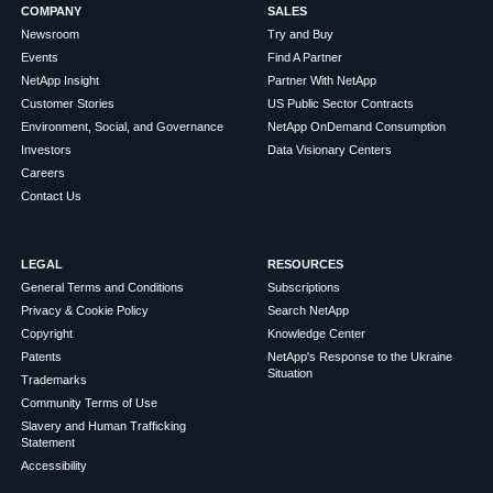
COMPANY
SALES
Newsroom
Try and Buy
Events
Find A Partner
NetApp Insight
Partner With NetApp
Customer Stories
US Public Sector Contracts
Environment, Social, and Governance
NetApp OnDemand Consumption
Investors
Data Visionary Centers
Careers
Contact Us
LEGAL
RESOURCES
General Terms and Conditions
Subscriptions
Privacy & Cookie Policy
Search NetApp
Copyright
Knowledge Center
Patents
NetApp's Response to the Ukraine
Situation
Trademarks
Community Terms of Use
Slavery and Human Trafficking
Statement
Accessibility