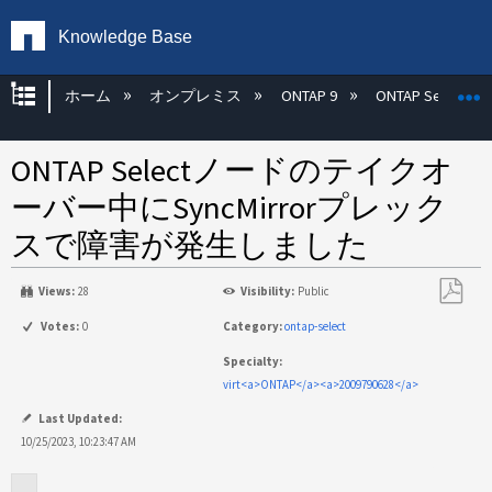
Knowledge Base
グローバル階層を展開/折りたたむ
ホーム
オンプレミス
ONTAP 9
ONTAP Select
ONTAP Selectノードのテイクオ
ーバー中にSyncMirrorプレック
スで障害が発生しました
Views:
28
Visibility:
Public
PDF
Votes:
0
Category:
ontap-select
と
Specialty:
し
virt<a>ONTAP</a><a>2009790628</a>
て
保
Last Updated:
存
10/25/2023, 10:23:47 AM