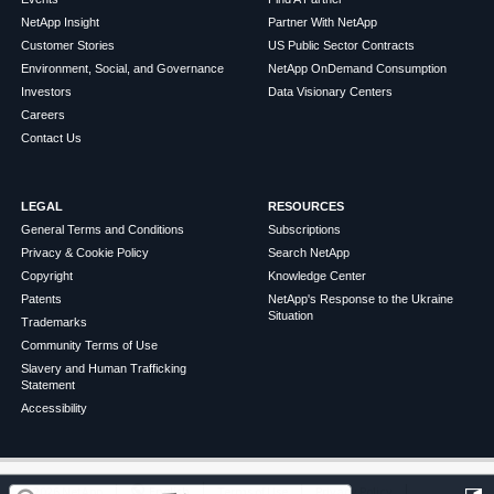
NetApp Insight
Partner With NetApp
Customer Stories
US Public Sector Contracts
Environment, Social, and Governance
NetApp OnDemand Consumption
Investors
Data Visionary Centers
Careers
Contact Us
LEGAL
RESOURCES
General Terms and Conditions
Subscriptions
Privacy & Cookie Policy
Search NetApp
Copyright
Knowledge Center
Patents
NetApp's Response to the Ukraine
Situation
Trademarks
Community Terms of Use
Slavery and Human Trafficking
Statement
Accessibility
この記事は役に立ちましたか？
©
2026
NetApp
English
Terms of Use
Privacy Policy