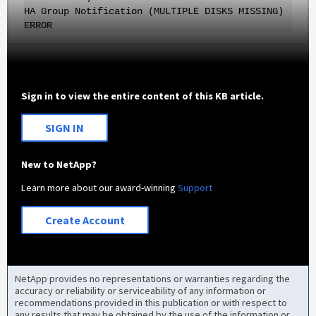
HA Group Notification (MULTIPLE DISKS MISSING)
ERROR
Sign in to view the entire content of this KB article.
SIGN IN
New to NetApp?
Learn more about our award-winning
Support
Create Account
NetApp provides no representations or warranties regarding the
accuracy or reliability or serviceability of any information or
recommendations provided in this publication or with respect to
any results that may be obtained by the use of the information or