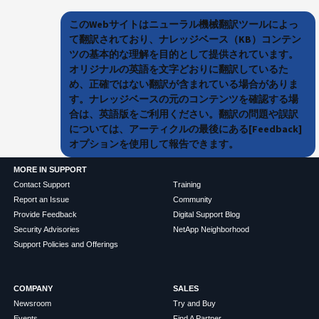
このWebサイトはニューラル機械翻訳ツールによっ
て翻訳されており、ナレッジベース（KB）コンテン
ツの基本的な理解を目的として提供されています。
オリジナルの英語を文字どおりに翻訳しているた
め、正確ではない翻訳が含まれている場合がありま
す。ナレッジベースの元のコンテンツを確認する場
合は、英語版をご利用ください。翻訳の問題や誤訳
については、アーティクルの最後にある[Feedback]
オプションを使用して報告できます。
MORE IN SUPPORT
Contact Support
Training
Report an Issue
Community
Provide Feedback
Digital Support Blog
Security Advisories
NetApp Neighborhood
Support Policies and Offerings
COMPANY
SALES
Newsroom
Try and Buy
Events
Find A Partner