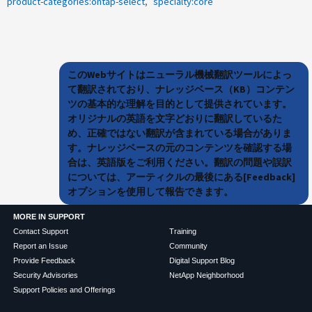
product-categories:ontap-select
specialty:core
このWebサイトはニューラル機械翻訳ツールによっ
て翻訳されており、ナレッジベース（KB）コンテン
ツの基本的な理解を目的として提供されています。
オリジナルの英語を文字どおりに翻訳しているた
め、正確ではない翻訳が含まれている場合がありま
す。ナレッジベースの元のコンテンツを確認する場
合は、英語版をご利用ください。翻訳の問題や誤訳
については、アーティクルの最後にある[Feedback]
オプションを使用して報告できます。
MORE IN SUPPORT
Contact Support
Training
Report an Issue
Community
Provide Feedback
Digital Support Blog
Security Advisories
NetApp Neighborhood
Support Policies and Offerings