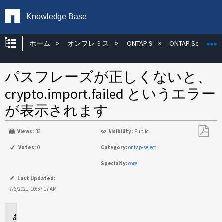
Knowledge Base
グローバル階層を展開/折りたたむ
ホーム
オンプレミス
ONTAP 9
ONTAP Select
パスフレーズが正しくないと、
crypto.import.failed というエラー
が表示されます
Views:
36
Visibility:
Public
PDF
Votes:
0
Category:
ontap-select
と
Specialty:
core
し
て
Last Updated:
保
7/6/2021, 10:57:17 AM
存
環