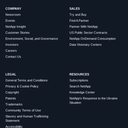
COMPANY
SALES
Newsroom
Try and Buy
Events
Find A Partner
NetApp Insight
Partner With NetApp
Customer Stories
US Public Sector Contracts
Environment, Social, and Governance
NetApp OnDemand Consumption
Investors
Data Visionary Centers
Careers
Contact Us
LEGAL
RESOURCES
General Terms and Conditions
Subscriptions
Privacy & Cookie Policy
Search NetApp
Copyright
Knowledge Center
Patents
NetApp's Response to the Ukraine
Situation
Trademarks
Community Terms of Use
Slavery and Human Trafficking
Statement
Accessibility