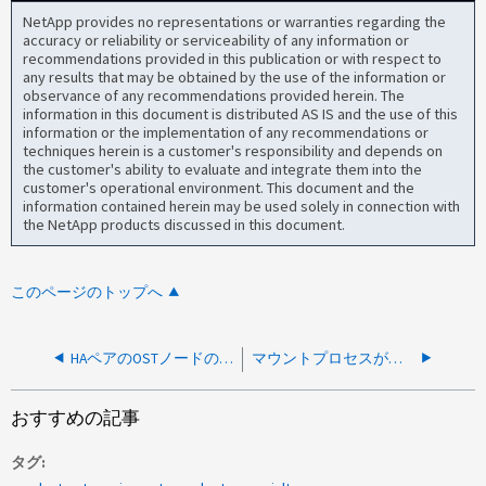
NetApp provides no representations or warranties regarding the
accuracy or reliability or serviceability of any information or
recommendations provided in this publication or with respect to
any results that may be obtained by the use of the information or
observance of any recommendations provided herein. The
information in this document is distributed AS IS and the use of this
information or the implementation of any recommendations or
techniques herein is a customer's responsibility and depends on
the customer's ability to evaluate and integrate them into the
customer's operational environment. This document and the
information contained herein may be used solely in connection with
the NetApp products discussed in this document.
このページのトップへ
HAペアのOSTノードの1つをシャットダウンするとアグリゲートのサイズが小さくなる
マウントプロセスが停止しているか、ボリュームへのアクセスが非常に遅い
おすすめの記事
タグ