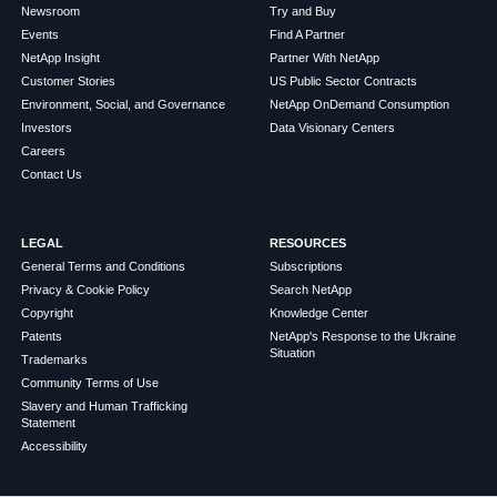
Newsroom
Try and Buy
Events
Find A Partner
NetApp Insight
Partner With NetApp
Customer Stories
US Public Sector Contracts
Environment, Social, and Governance
NetApp OnDemand Consumption
Investors
Data Visionary Centers
Careers
Contact Us
LEGAL
RESOURCES
General Terms and Conditions
Subscriptions
Privacy & Cookie Policy
Search NetApp
Copyright
Knowledge Center
Patents
NetApp's Response to the Ukraine
Situation
Trademarks
Community Terms of Use
Slavery and Human Trafficking
Statement
Accessibility