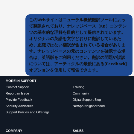
このWebサイトはニューラル機械翻訳ツールによっ
て翻訳されており、ナレッジベース（KB）コンテン
ツの基本的な理解を目的として提供されています。
オリジナルの英語を文字どおりに翻訳しているた
め、正確ではない翻訳が含まれている場合がありま
す。ナレッジベースの元のコンテンツを確認する場
合は、英語版をご利用ください。翻訳の問題や誤訳
については、アーティクルの最後にある[Feedback]
オプションを使用して報告できます。
MORE IN SUPPORT
Contact Support
Training
Report an Issue
Community
Provide Feedback
Digital Support Blog
Security Advisories
NetApp Neighborhood
Support Policies and Offerings
COMPANY
SALES