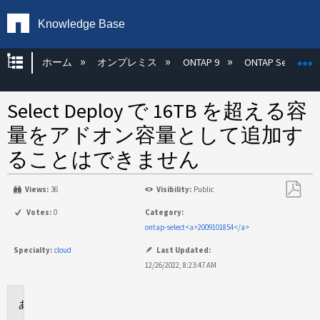
Knowledge Base
グローバル階層を展開/折りたたむ
ホーム
オンプレミス
ONTAP 9
ONTAP Select
Select Deploy で 16TB を超える容
量をアドオン容量として追加す
ることはできません
Views:
36
Visibility:
Public
PDF
Votes:
0
Category:
と
ontap-select<a>2009101854</a>
し
Specialty:
cloud
Last Updated:
て
12/26/2022, 8:23:47 AM
保
存
環
境