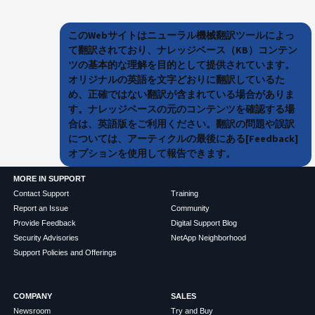
このWebサイトはニューラル機械翻訳ツールによっ
て翻訳されており、ナレッジベース（KB）コンテン
ツの基本的な理解を目的として提供されています。
オリジナルの英語を文字どおりに翻訳しているた
め、正確ではない翻訳が含まれている場合がありま
す。ナレッジベースの元のコンテンツを確認する場
合は、英語版をご利用ください。翻訳の問題や誤訳
については、アーティクルの最後にある[Feedback]
オプションを使用して報告できます。
MORE IN SUPPORT
Contact Support
Training
Report an Issue
Community
Provide Feedback
Digital Support Blog
Security Advisories
NetApp Neighborhood
Support Policies and Offerings
COMPANY
SALES
Newsroom
Try and Buy