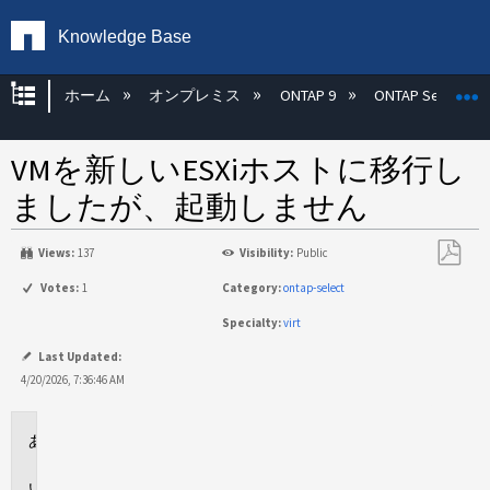
Knowledge Base
グローバル階層を展開/折りたたむ
ホーム
オンプレミス
ONTAP 9
ONTAP Select
VMを新しいESXiホストに移行し
ましたが、起動しません
Views:
137
Visibility:
Public
PDF
Votes:
1
Category:
ontap-select
と
Specialty:
virt
し
て
Last Updated:
保
4/20/2026, 7:36:46 AM
存
環
境
問