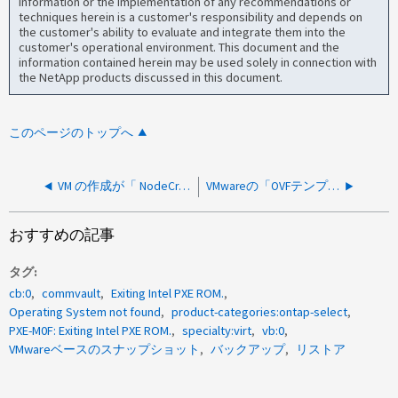
information or the implementation of any recommendations or
techniques herein is a customer's responsibility and depends on
the customer's ability to evaluate and integrate them into the
customer's operational environment. This document and the
information contained herein may be used solely in connection with
the NetApp products discussed in this document.
このページのトップへ
VM の作成が「 NodeCreateFailed 」で失敗する
VMwareの「OVFテンプレートのエクスポート」タスクが0%で停止する
おすすめの記事
タグ
cb:0
commvault
Exiting Intel PXE ROM.
Operating System not found
product-categories:ontap-select
PXE-M0F: Exiting Intel PXE ROM.
specialty:virt
vb:0
VMwareベースのスナップショット
バックアップ
リストア