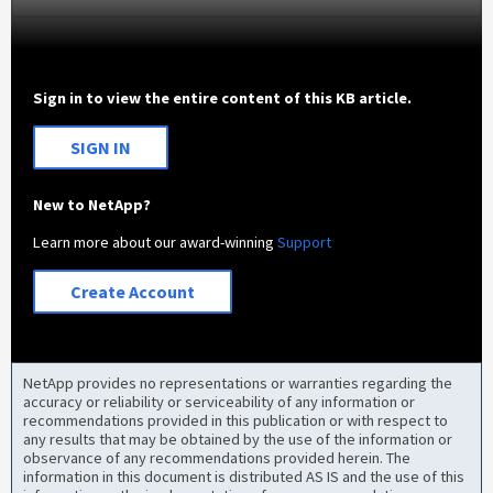
Sign in to view the entire content of this KB article.
SIGN IN
New to NetApp?
Learn more about our award-winning
Support
Create Account
NetApp provides no representations or warranties regarding the
accuracy or reliability or serviceability of any information or
recommendations provided in this publication or with respect to
any results that may be obtained by the use of the information or
observance of any recommendations provided herein. The
information in this document is distributed AS IS and the use of this