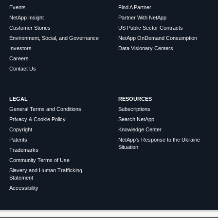
Events
Find A Partner
NetApp Insight
Partner With NetApp
Customer Stories
US Public Sector Contracts
Environment, Social, and Governance
NetApp OnDemand Consumption
Investors
Data Visionary Centers
Careers
Contact Us
LEGAL
RESOURCES
General Terms and Conditions
Subscriptions
Privacy & Cookie Policy
Search NetApp
Copyright
Knowledge Center
Patents
NetApp's Response to the Ukraine
Situation
Trademarks
Community Terms of Use
Slavery and Human Trafficking
Statement
Accessibility