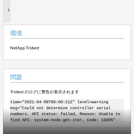
境
問
題
環境
NetApp Trident
問題
Trident のログに警告が表示されます
time="2021-04-08T00:00:21Z" level=warning
msg="Could not determine controller serial
numbers. API status: failed, Reason: Unable to
find API: system-node-get-iter, Code: 13005"