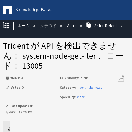
Knowledge Base
グローバル階層を展開/折りたたむ
ホーム
クラウド
Astra
Astra Trident
Trident が API を検出できませ
ん： system-node-get-iter 、コー
ド： 13005
Views:
26
Visibility:
Public
PDF
Votes:
0
Category:
trident-kubernetes
と
Specialty:
snapx
し
て
Last Updated:
保
7/5/2021, 3:27:28 PM
存
環