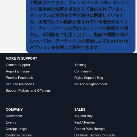
て翻訳されており、ナレッジベース（KB）コンテン
ツの基本的な理解を目的として提供されています。
オリジナルの英語を文字どおりに翻訳しているた
め、正確ではない翻訳が含まれている場合がありま
す。ナレッジベースの元のコンテンツを確認する場
合は、英語版をご利用ください。翻訳の問題や誤訳
については、アーティクルの最後にある[Feedback]
オプションを使用して報告できます。
MORE IN SUPPORT
Contact Support
Training
Report an Issue
Community
Provide Feedback
Digital Support Blog
Security Advisories
NetApp Neighborhood
Support Policies and Offerings
COMPANY
SALES
Newsroom
Try and Buy
Events
Find A Partner
NetApp Insight
Partner With NetApp
Customer Stories
US Public Sector Contracts