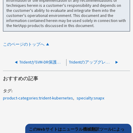
information or the implementation of any recommendations or
techniques herein is a customer's responsibility and depends on
the customer's ability to evaluate and integrate them into the
customer's operational environment. This document and the
information contained herein may be used solely in connection with
the NetApp products discussed in this document.
このページのトップへ
TridentがSVM-DR保護を使用したONTAPボリューム上のCommVaultスナップショットを削除できない
Tridentのアップグレード画面にRancherのGUIから「Linuxのみ」と表示される
おすすめの記事
タグ
product-categories:trident-kubernetes
specialty:snapx
このWebサイトはニューラル機械翻訳ツールによっ