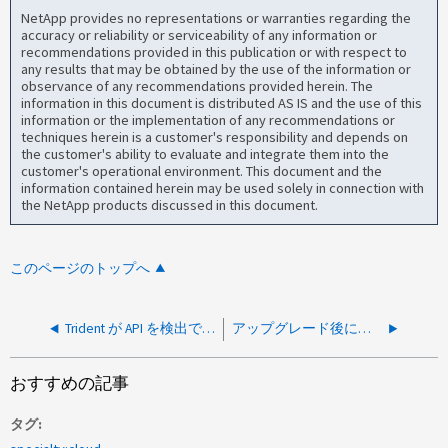
NetApp provides no representations or warranties regarding the
accuracy or reliability or serviceability of any information or
recommendations provided in this publication or with respect to
any results that may be obtained by the use of the information or
observance of any recommendations provided herein. The
information in this document is distributed AS IS and the use of this
information or the implementation of any recommendations or
techniques herein is a customer's responsibility and depends on
the customer's ability to evaluate and integrate them into the
customer's operational environment. This document and the
information contained herein may be used solely in connection with
the NetApp products discussed in this document.
このページのトップへ
Trident が API を検出できません： system-node-get-iter 、コード： 13005
アップグレード後に異なるストレージクラス間でTridentボリュームのクローン作成が失敗する
おすすめの記事
タグ