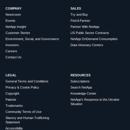
COMPANY
SALES
Newsroom
Try and Buy
Events
Find A Partner
NetApp Insight
Partner With NetApp
Customer Stories
US Public Sector Contracts
Environment, Social, and Governance
NetApp OnDemand Consumption
Investors
Data Visionary Centers
Careers
Contact Us
LEGAL
RESOURCES
General Terms and Conditions
Subscriptions
Privacy & Cookie Policy
Search NetApp
Copyright
Knowledge Center
Patents
NetApp's Response to the Ukraine
Situation
Trademarks
Community Terms of Use
Slavery and Human Trafficking
Statement
Accessibility