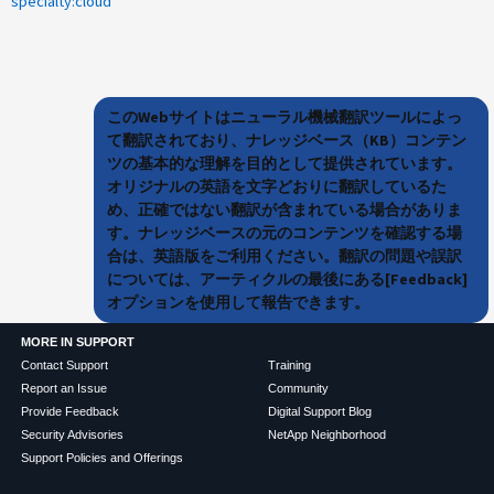
specialty:cloud
このWebサイトはニューラル機械翻訳ツールによっ
て翻訳されており、ナレッジベース（KB）コンテン
ツの基本的な理解を目的として提供されています。
オリジナルの英語を文字どおりに翻訳しているた
め、正確ではない翻訳が含まれている場合がありま
す。ナレッジベースの元のコンテンツを確認する場
合は、英語版をご利用ください。翻訳の問題や誤訳
については、アーティクルの最後にある[Feedback]
オプションを使用して報告できます。
MORE IN SUPPORT
Contact Support
Training
Report an Issue
Community
Provide Feedback
Digital Support Blog
Security Advisories
NetApp Neighborhood
Support Policies and Offerings