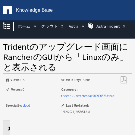
Knowledge Base
グローバル階層を展開/折りたたむ
ホーム
クラウド
Astra
Astra Trident
Tridentのアップグレード画面に
RancherのGUIから「Linuxのみ」
と表示される
Views:
15
Visibility:
Public
PDF
Votes:
0
Category:
と
trident-kubernetes<a>2009905763</a>
し
Specialty:
cloud
Last Updated:
て
1/12/2024, 2:53:54 AM
保
存
環
境