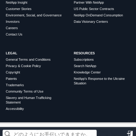
NetApp Insight
Partner With NetApp
Customer Stories
US Public Sector Contracts
Environment, Social, and Governance
NetApp OnDemand Consumption
Investors
Data Visionary Centers
Careers
Contact Us
LEGAL
RESOURCES
General Terms and Conditions
Subscriptions
Privacy & Cookie Policy
Search NetApp
Copyright
Knowledge Center
Patents
NetApp's Response to the Ukraine
Situation
Trademarks
Community Terms of Use
Slavery and Human Trafficking
Statement
Accessibility
この記事は役に立ちましたか？
©
2026
NetApp
English
Terms of Use
Privacy Policy