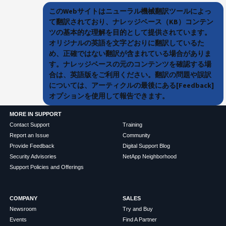
このWebサイトはニューラル機械翻訳ツールによっ
て翻訳されており、ナレッジベース（KB）コンテン
ツの基本的な理解を目的として提供されています。
オリジナルの英語を文字どおりに翻訳しているた
め、正確ではない翻訳が含まれている場合がありま
す。ナレッジベースの元のコンテンツを確認する場
合は、英語版をご利用ください。翻訳の問題や誤訳
については、アーティクルの最後にある[Feedback]
オプションを使用して報告できます。
MORE IN SUPPORT
Contact Support
Training
Report an Issue
Community
Provide Feedback
Digital Support Blog
Security Advisories
NetApp Neighborhood
Support Policies and Offerings
COMPANY
SALES
Newsroom
Try and Buy
Events
Find A Partner