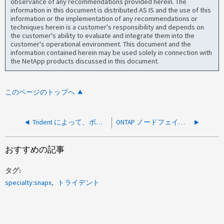
observance of any recommendations provided herein. The
information in this document is distributed AS IS and the use of this
information or the implementation of any recommendations or
techniques herein is a customer's responsibility and depends on
the customer's ability to evaluate and integrate them into the
customer's operational environment. This document and the
information contained herein may be used solely in connection with
the NetApp products discussed in this document.
このページのトップへ
Trident によって、ボリュームが配置されるのを待っている間に「 persistentvolume-controller waiting 」エラーが表示されます 作成済み "
ONTAP ノードフェイルオーバー中に作成された Trident iSCSI PVC は、ギブバック後にシングルパスのみを持つ
おすすめの記事
タグ
specialty:snapx
トライデント