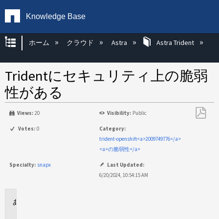
Knowledge Base
グローバル階層を展開/折りたたむ
ホーム
クラウド
Astra
Astra Trident
Tridentにセキュリティ上の脆弱
性がある
Views:
20
Visibility:
Public
PDF
Votes:
0
Category:
と
trident-openshift<a>2009749776</a>
し
<a>の脆弱性</a>
て
Specialty:
snapx
Last Updated:
保
6/20/2024, 10:54:15 AM
存
環
境