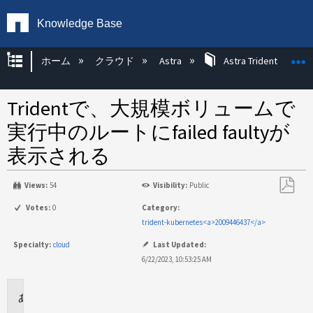
Knowledge Base
グローバル階層を展開/折りたたむ
ホーム
クラウド
Astra
Astra Trident
Tridentで、大規模ボリュームで
実行中のルートにfailed faultyが
表示される
Views:
54
Visibility:
Public
PDF
Votes:
0
Category:
と
trident-kubernetes<a>2009446437</a>
し
Specialty:
cloud
Last Updated:
て
6/22/2023, 10:53:25 AM
保
存
環
境