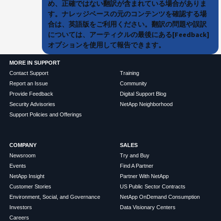
め、正確ではない翻訳が含まれている場合がありま
す。ナレッジベースの元のコンテンツを確認する場
合は、英語版をご利用ください。翻訳の問題や誤訳
については、アーティクルの最後にある[Feedback]
オプションを使用して報告できます。
MORE IN SUPPORT
Contact Support
Training
Report an Issue
Community
Provide Feedback
Digital Support Blog
Security Advisories
NetApp Neighborhood
Support Policies and Offerings
COMPANY
SALES
Newsroom
Try and Buy
Events
Find A Partner
NetApp Insight
Partner With NetApp
Customer Stories
US Public Sector Contracts
Environment, Social, and Governance
NetApp OnDemand Consumption
Investors
Data Visionary Centers
Careers