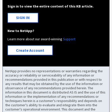
Sign in to view the entire content of this KB article.
SIGN IN
New to NetApp?
Learn more about our award-winning
Support
Create Account
NetApp provides no representations or warranties regarding the
accuracy or reliability or serviceability of any information or
recommendations provided in this publication or with respect to
any results that may be obtained by the use of the information or
observance of any recommendations provided herein. The
information in this document is distributed AS IS and the use of this
information or the implementation of any recommendations or
techniques herein is a customer's responsibility and depends on
the customer's ability to evaluate and integrate them into the
customer's operational environment. This document and the