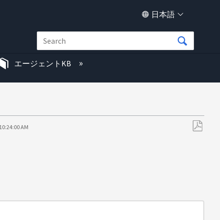
日本語
エージェントKB
 10:24:00 AM
PDF
と
し
て
保
存