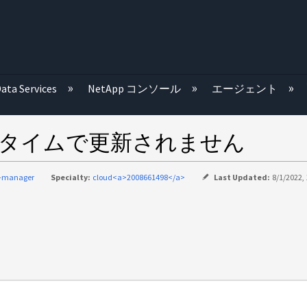
む
ata Services
NetApp コンソール
エージェント
ルタイムで更新されません
d-manager
Specialty:
cloud<a>2008661498</a>
Last Updated:
8/1/2022,