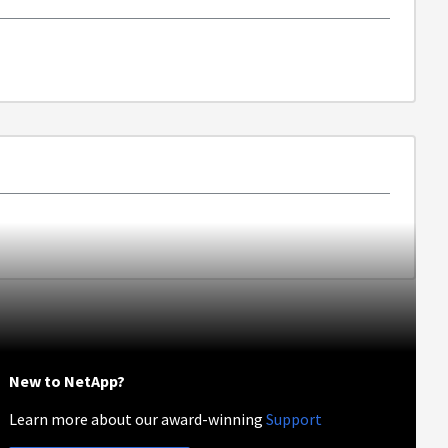
New to NetApp?
Learn more about our award-winning
Support