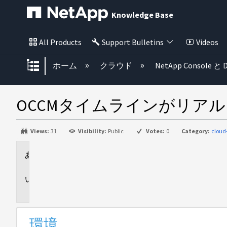
Knowledge Base
All Products
Support Bulletins
Videos
グローバル階層を展開/折りたた
ホーム
クラウド
NetApp Console と D
OCCMタイムラインがリア
Views:
31
Visibility:
Public
Votes:
0
Category:
clou
環
境
問
題
環境