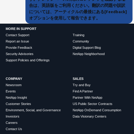
合は、英語版をご利用ください。翻訳の問題や誤訳
については、アーティクルの最後にある[Feedback]
オプションを使用して報告できます。
MORE IN SUPPORT
Contact Support
Training
Report an Issue
Community
Provide Feedback
Digital Support Blog
Security Advisories
NetApp Neighborhood
Support Policies and Offerings
COMPANY
SALES
Newsroom
Try and Buy
Events
Find A Partner
NetApp Insight
Partner With NetApp
Customer Stories
US Public Sector Contracts
Environment, Social, and Governance
NetApp OnDemand Consumption
Investors
Data Visionary Centers
Careers
Contact Us