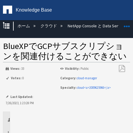
Knowledge Base
グローバル階層を展開/折りたたむ
ホーム
クラウド
NetApp Console と Data Services
BlueXPでGCPサブスクリプショ
ンを関連付けることができない
Views:
33
Visibility:
Public
PDF
Votes:
0
Category:
cloud-manager
と
Specialty:
cloud<a>2009625966</a>
し
て
Last Updated:
保
7/26/2023, 1:23:28 PM
存
環
境
問