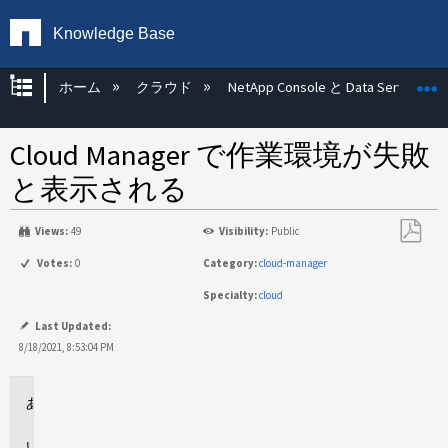
Knowledge Base
グローバル階層を展開/折りたたむ
ホーム
クラウド
NetApp Console と Data Services
Cloud Manager で作業環境が失敗
と表示される
Views:
49
Visibility:
Public
PDF
Votes:
0
Category:
cloud-manager
と
Specialty:
cloud
し
て
Last Updated:
保
8/18/2021, 8:53:04 PM
存
環
境
問