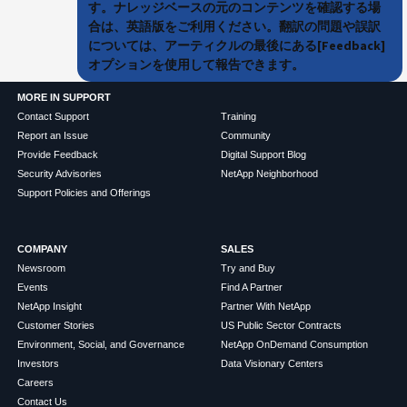
す。ナレッジベースの元のコンテンツを確認する場
合は、英語版をご利用ください。翻訳の問題や誤訳
については、アーティクルの最後にある[Feedback]
オプションを使用して報告できます。
MORE IN SUPPORT
Contact Support
Training
Report an Issue
Community
Provide Feedback
Digital Support Blog
Security Advisories
NetApp Neighborhood
Support Policies and Offerings
COMPANY
SALES
Newsroom
Try and Buy
Events
Find A Partner
NetApp Insight
Partner With NetApp
Customer Stories
US Public Sector Contracts
Environment, Social, and Governance
NetApp OnDemand Consumption
Investors
Data Visionary Centers
Careers
Contact Us