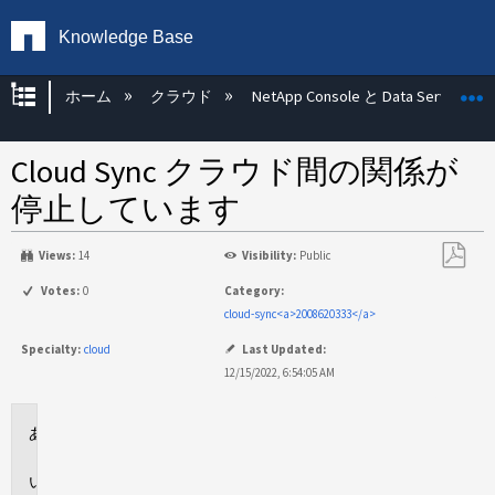
Knowledge Base
グローバル階層を展開/折りたたむ
ホーム
クラウド
NetApp Console と Data Services
Cloud Sync クラウド間の関係が
停止しています
Views:
14
Visibility:
Public
PDF
Votes:
0
Category:
と
cloud-sync<a>2008620333</a>
し
Specialty:
cloud
Last Updated:
て
12/15/2022, 6:54:05 AM
保
存
環
境
問