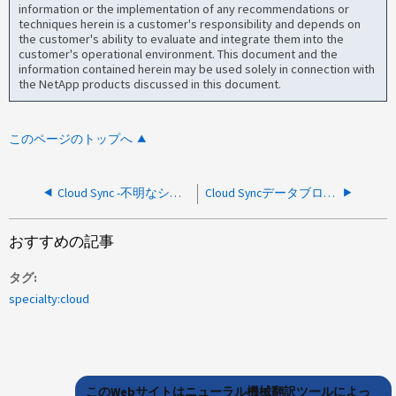
information or the implementation of any recommendations or
techniques herein is a customer's responsibility and depends on
the customer's ability to evaluate and integrate them into the
customer's operational environment. This document and the
information contained herein may be used solely in connection with
the NetApp products discussed in this document.
このページのトップへ
Cloud Sync -不明なシステムエラー-524 lstat
Cloud Syncデータブローカーの同期関係がタイムアウトし、頻繁な再起動が必要になる
おすすめの記事
タグ
specialty:cloud
このWebサイトはニューラル機械翻訳ツールによっ