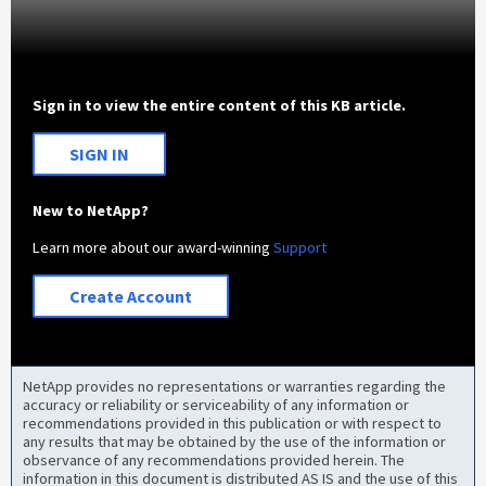
Sign in to view the entire content of this KB article.
SIGN IN
New to NetApp?
Learn more about our award-winning
Support
Create Account
NetApp provides no representations or warranties regarding the
accuracy or reliability or serviceability of any information or
recommendations provided in this publication or with respect to
any results that may be obtained by the use of the information or
observance of any recommendations provided herein. The
information in this document is distributed AS IS and the use of this