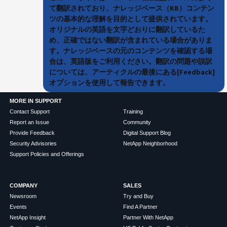
て翻訳されており、ナレッジベース（KB）コンテン
ツの基本的な理解を目的として提供されています。
オリジナルの英語を文字どおりに翻訳しているた
め、正確ではない翻訳が含まれている場合がありま
す。ナレッジベースの元のコンテンツを確認する場
合は、英語版をご利用ください。翻訳の問題や誤訳
については、アーティクルの最後にある[Feedback]
オプションを使用して報告できます。
MORE IN SUPPORT
Contact Support
Training
Report an Issue
Community
Provide Feedback
Digital Support Blog
Security Advisories
NetApp Neighborhood
Support Policies and Offerings
COMPANY
SALES
Newsroom
Try and Buy
Events
Find A Partner
NetApp Insight
Partner With NetApp