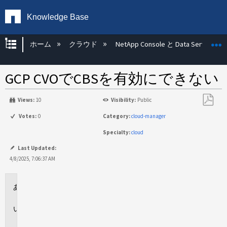
Knowledge Base
グローバル階層を展開/折りたたむ
ホーム
クラウド
NetApp Console と Data Services
GCP CVOでCBSを有効にできない
Views:
10
Visibility:
Public
PDF
Votes:
0
Category:
cloud-manager
と
Specialty:
cloud
し
て
Last Updated:
保
4/8/2025, 7:06:37 AM
存
環
境
問
題