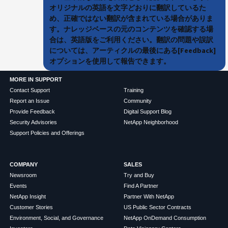
オリジナルの英語を文字どおりに翻訳しているた
め、正確ではない翻訳が含まれている場合がありま
す。ナレッジベースの元のコンテンツを確認する場
合は、英語版をご利用ください。翻訳の問題や誤訳
については、アーティクルの最後にある[Feedback]
オプションを使用して報告できます。
MORE IN SUPPORT
Contact Support
Training
Report an Issue
Community
Provide Feedback
Digital Support Blog
Security Advisories
NetApp Neighborhood
Support Policies and Offerings
COMPANY
SALES
Newsroom
Try and Buy
Events
Find A Partner
NetApp Insight
Partner With NetApp
Customer Stories
US Public Sector Contracts
Environment, Social, and Governance
NetApp OnDemand Consumption