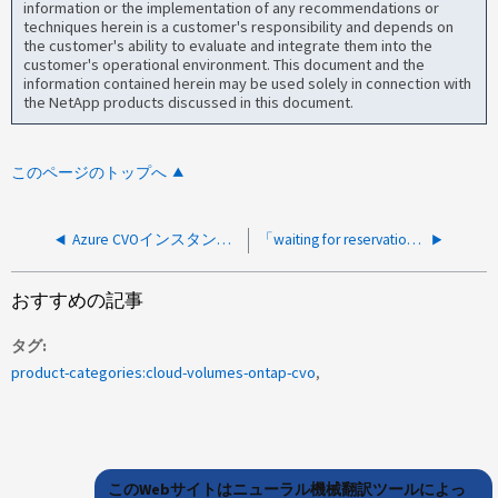
information or the implementation of any recommendations or
techniques herein is a customer's responsibility and depends on
the customer's ability to evaluate and integrate them into the
customer's operational environment. This document and the
information contained herein may be used solely in connection with
the NetApp products discussed in this document.
このページのトップへ
Azure CVOインスタンスでノード管理LIFの動作ステータスがdownと表示されています
「waiting for reservations to clear」を指定してノードをブートできませんでした
おすすめの記事
タグ
product-categories:cloud-volumes-ontap-cvo
このWebサイトはニューラル機械翻訳ツールによっ