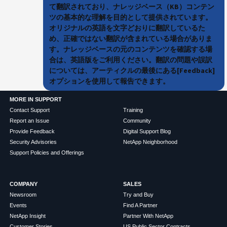
て翻訳されており、ナレッジベース（KB）コンテン
ツの基本的な理解を目的として提供されています。
オリジナルの英語を文字どおりに翻訳しているた
め、正確ではない翻訳が含まれている場合がありま
す。ナレッジベースの元のコンテンツを確認する場
合は、英語版をご利用ください。翻訳の問題や誤訳
については、アーティクルの最後にある[Feedback]
オプションを使用して報告できます。
MORE IN SUPPORT
Contact Support
Training
Report an Issue
Community
Provide Feedback
Digital Support Blog
Security Advisories
NetApp Neighborhood
Support Policies and Offerings
COMPANY
SALES
Newsroom
Try and Buy
Events
Find A Partner
NetApp Insight
Partner With NetApp
Customer Stories
US Public Sector Contracts