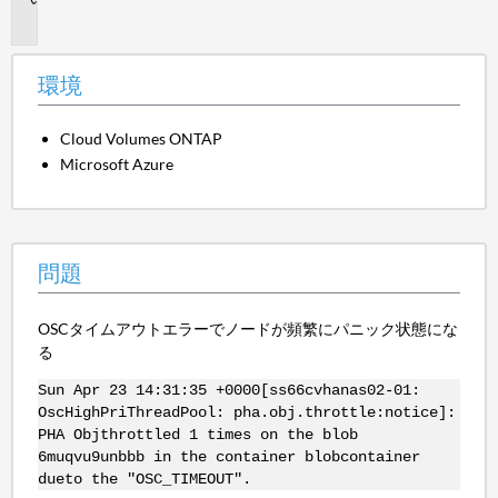
題
環境
Cloud Volumes ONTAP
Microsoft Azure
問題
OSCタイムアウトエラーでノードが頻繁にパニック状態にな
る
Sun Apr 23 14:31:35 +0000[ss66cvhanas02-01:
OscHighPriThreadPool: pha.obj.throttle:notice]:
PHA Objthrottled 1 times on the blob
6muqvu9unbbb in the container blobcontainer
dueto the "OSC_TIMEOUT".