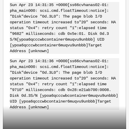
Sun Apr 23 14:31:35 +0000[ss66cvhanas02-01:
pha_main000: scsi.cmd.floatTimeout:notice]:
"Disk"device "0d.3L0": The page blob I/O
operation timeout increased to"20" seconds: HA
status "0x4": retry count "1":elapsed time
"9682" milliseconds: cdb 0x5e:01. Disk 0d.3
S/N[ypoa6qcccwbcontainer6muqvu9unbbb] UID
[ypoa6qcccwbcontainer6muqvu9unbbb]Target
Address [unknown]
Sun Apr 23 14:31:36 +0000[ss66cvhanas02-01:
pha_main000: scsi.cmd.floatTimeout:notice]:
"Disk"device "0d.3L0": The page blob I/O
operation timeout increased to"20" seconds: HA
status "0x4": retry count "1":elapsed time
"9710" milliseconds: cdb 0x28:e21ab700:0008.
Disk 0d.3S/N [ypoa6qcccwbcontainer6muqvu9unbbb]
UID [ypoa6qcccwbcontainer6muqvu9unbbb]Target
Address [unknown]