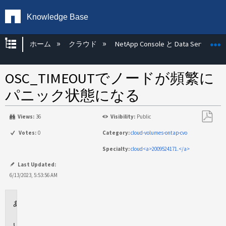
Knowledge Base
グローバル階層を展開/折りたたむ
ホーム
クラウド
NetApp Console と Data Services
OSC_TIMEOUTでノードが頻繁に
パニック状態になる
Views:
36
Visibility:
Public
PDF
Votes:
0
Category:
cloud-volumes-ontap-cvo
と
Specialty:
cloud<a>2009524171.</a>
し
て
Last Updated:
保
6/13/2023, 5:53:56 AM
存
環
境
問