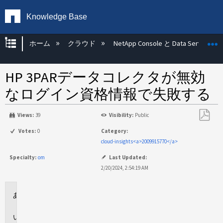
Knowledge Base
グローバル階層を展開/折りたたむ
ホーム
クラウド
NetApp Console と Data Services
HP 3PARデータコレクタが無効
なログイン資格情報で失敗する
Views:
39
Visibility:
Public
PDF
Votes:
0
Category:
と
cloud-insights<a>2009915770</a>
し
Specialty:
om
Last Updated:
て
2/20/2024, 2:54:19 AM
保
存
環
境
問