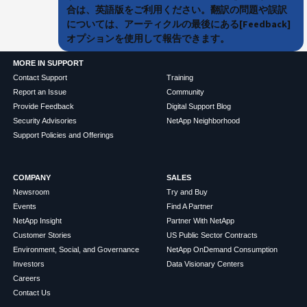
合は、英語版をご利用ください。翻訳の問題や誤訳
については、アーティクルの最後にある[Feedback]
オプションを使用して報告できます。
MORE IN SUPPORT
Contact Support
Training
Report an Issue
Community
Provide Feedback
Digital Support Blog
Security Advisories
NetApp Neighborhood
Support Policies and Offerings
COMPANY
SALES
Newsroom
Try and Buy
Events
Find A Partner
NetApp Insight
Partner With NetApp
Customer Stories
US Public Sector Contracts
Environment, Social, and Governance
NetApp OnDemand Consumption
Investors
Data Visionary Centers
Careers
Contact Us