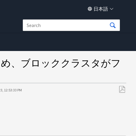
日本語
るため、ブロッククラスタがフ
3, 12:53:33 PM
PDF
と
し
て
保
存