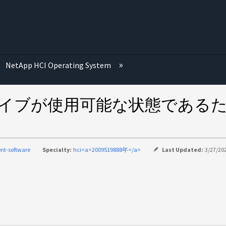
む
NetApp HCI Operating System
でドライブが使用可能な状態であ
nt-software
Specialty:
hci<a>2009519888年</a>
Last Updated:
3/27/202