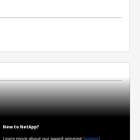
New to NetApp?
Learn more about our award-winning
Support