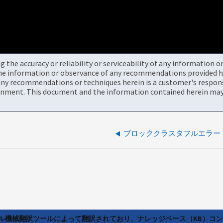
the accuracy or reliability or serviceability of any information 
the information or observance of any recommendations provided he
ny recommendations or techniques herein is a customer's responsi
onment. This document and the information contained herein may 
ブロッククラスタフルエラー
ラル機械翻訳ツールによって翻訳されており、ナレッジベース（KB）コ