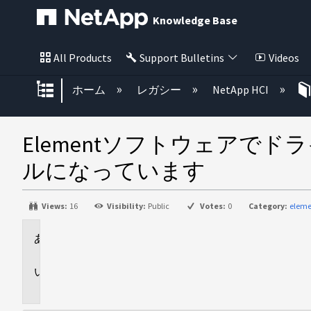
Knowledge Base
All Products
Support Bulletins
Videos
グローバル階層を展開/折りたた
ホーム
レガシー
NetApp HCI
Elementソフトウェア
ルになっています
Views:
16
Visibility:
Public
Votes:
0
Category:
eleme
環
境
問
題