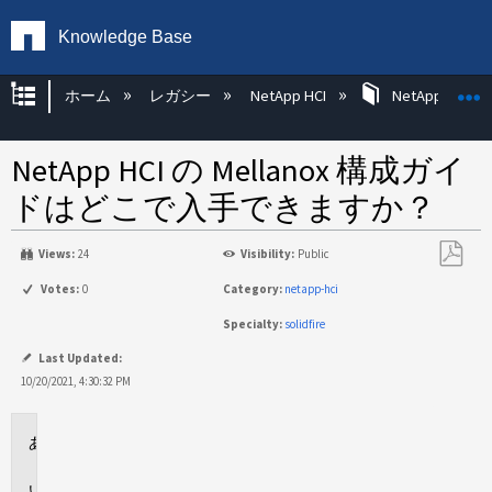
Knowledge Base
グローバル階層を展開/折りたたむ
ホーム
レガシー
NetApp HCI
NetApp HCI Op
NetApp HCI の Mellanox 構成ガイ
ドはどこで入手できますか？
Views:
24
Visibility:
Public
PDF
Votes:
0
Category:
netapp-hci
と
Specialty:
solidfire
し
て
Last Updated:
保
10/20/2021, 4:30:32 PM
存
環
境
回