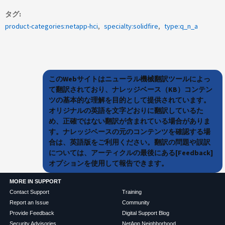
タグ
product-categories:netapp-hci
specialty:solidfire
type:q_n_a
このWebサイトはニューラル機械翻訳ツールによっ
て翻訳されており、ナレッジベース（KB）コンテン
ツの基本的な理解を目的として提供されています。
オリジナルの英語を文字どおりに翻訳しているた
め、正確ではない翻訳が含まれている場合がありま
す。ナレッジベースの元のコンテンツを確認する場
合は、英語版をご利用ください。翻訳の問題や誤訳
については、アーティクルの最後にある[Feedback]
オプションを使用して報告できます。
MORE IN SUPPORT
Contact Support
Training
Report an Issue
Community
Provide Feedback
Digital Support Blog
Security Advisories
NetApp Neighborhood