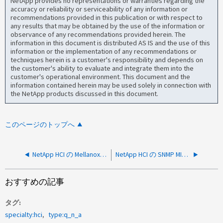
NetApp provides no representations or warranties regarding the
accuracy or reliability or serviceability of any information or
recommendations provided in this publication or with respect to
any results that may be obtained by the use of the information or
observance of any recommendations provided herein. The
information in this document is distributed AS IS and the use of this
information or the implementation of any recommendations or
techniques herein is a customer's responsibility and depends on
the customer's ability to evaluate and integrate them into the
customer's operational environment. This document and the
information contained herein may be used solely in connection with
the NetApp products discussed in this document.
このページのトップへ
NetApp HCI の Mellanox 構成ガイドはどこで入手できますか？
NetApp HCI の SNMP MIB の参照先
おすすめの記事
タグ
specialty:hci
type:q_n_a