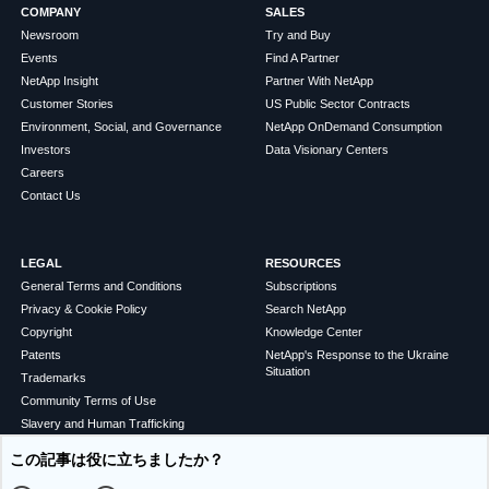
COMPANY
SALES
Newsroom
Try and Buy
Events
Find A Partner
NetApp Insight
Partner With NetApp
Customer Stories
US Public Sector Contracts
Environment, Social, and Governance
NetApp OnDemand Consumption
Investors
Data Visionary Centers
Careers
Contact Us
LEGAL
RESOURCES
General Terms and Conditions
Subscriptions
Privacy & Cookie Policy
Search NetApp
Copyright
Knowledge Center
Patents
NetApp's Response to the Ukraine
Situation
Trademarks
Community Terms of Use
Slavery and Human Trafficking
Statement
この記事は役に立ちましたか？
Accessibility