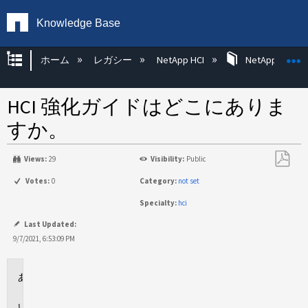
Knowledge Base
グローバル階層を展開/折りたたむ
ホーム
レガシー
NetApp HCI
NetApp HCI Op
HCI 強化ガイドはどこにありま
すか。
Views:
29
Visibility:
Public
PDF
Votes:
0
Category:
not set
と
Specialty:
hci
し
て
Last Updated:
保
9/7/2021, 6:53:09 PM
存
環
境
回