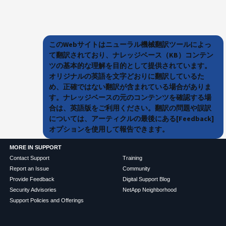
このWebサイトはニューラル機械翻訳ツールによっ
て翻訳されており、ナレッジベース（KB）コンテン
ツの基本的な理解を目的として提供されています。
オリジナルの英語を文字どおりに翻訳しているた
め、正確ではない翻訳が含まれている場合がありま
す。ナレッジベースの元のコンテンツを確認する場
合は、英語版をご利用ください。翻訳の問題や誤訳
については、アーティクルの最後にある[Feedback]
オプションを使用して報告できます。
MORE IN SUPPORT
Contact Support
Training
Report an Issue
Community
Provide Feedback
Digital Support Blog
Security Advisories
NetApp Neighborhood
Support Policies and Offerings