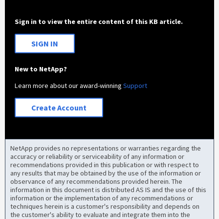
Sign in to view the entire content of this KB article.
SIGN IN
New to NetApp?
Learn more about our award-winning
Support
Create Account
NetApp provides no representations or warranties regarding the
accuracy or reliability or serviceability of any information or
recommendations provided in this publication or with respect to
any results that may be obtained by the use of the information or
observance of any recommendations provided herein. The
information in this document is distributed AS IS and the use of this
information or the implementation of any recommendations or
techniques herein is a customer's responsibility and depends on
the customer's ability to evaluate and integrate them into the