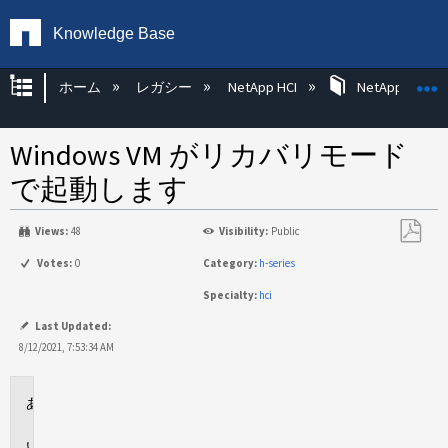
Knowledge Base
グローバル階層を展開/折りたたむ
ホーム
レガシー
NetApp HCI
NetApp HCI Op
Windows VM がリカバリモード
で起動します
Views:
48
Visibility:
Public
PDF
Votes:
0
Category:
h-series
と
Specialty:
hci
し
て
Last Updated:
保
8/12/2021, 7:53:34 AM
存
環
境
問