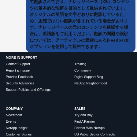
て翻訳されており、ナレッジベース（KB）コンテン
ツの基本的な理解を目的として提供されています。
オリジナルの英語を文字どおりに翻訳しているた
め、正確ではない翻訳が含まれている場合がありま
す。ナレッジベースの元のコンテンツを確認する場
合は、英語版をご利用ください。翻訳の問題や誤訳
については、アーティクルの最後にある[Feedback]
オプションを使用して報告できます。
MORE IN SUPPORT
Contact Support
Training
Report an Issue
Community
Provide Feedback
Digital Support Blog
Security Advisories
NetApp Neighborhood
Support Policies and Offerings
COMPANY
SALES
Newsroom
Try and Buy
Events
Find A Partner
NetApp Insight
Partner With NetApp
Customer Stories
US Public Sector Contracts