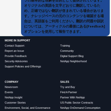
ツの基本的な理解を目的として提供されています。
オリジナルの英語を文字どおりに翻訳しているた
め、正確ではない翻訳が含まれている場合がありま
す。ナレッジベースの元のコンテンツを確認する場
合は、英語版をご利用ください。翻訳の問題や誤訳
については、アーティクルの最後にある[Feedback]
オプションを使用して報告できます。
MORE IN SUPPORT
Contact Support
Training
Report an Issue
Community
Provide Feedback
Digital Support Blog
Security Advisories
NetApp Neighborhood
Support Policies and Offerings
COMPANY
SALES
Newsroom
Try and Buy
Events
Find A Partner
NetApp Insight
Partner With NetApp
Customer Stories
US Public Sector Contracts
Environment, Social, and Governance
NetApp OnDemand Consumption