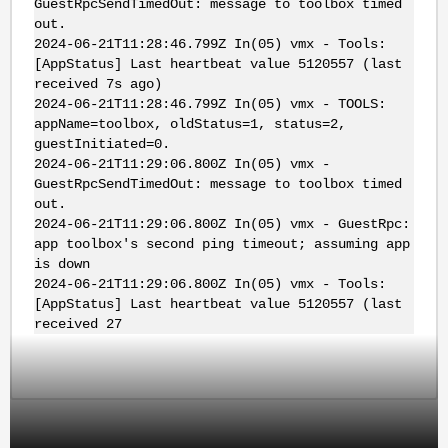
GuestRpcSendTimedOut: message to toolbox timed
out.
2024-06-21T11:28:46.799Z In(05) vmx - Tools:
[AppStatus] Last heartbeat value 5120557 (last
received 7s ago)
2024-06-21T11:28:46.799Z In(05) vmx - TOOLS:
appName=toolbox, oldStatus=1, status=2,
guestInitiated=0.
2024-06-21T11:29:06.800Z In(05) vmx -
GuestRpcSendTimedOut: message to toolbox timed
out.
2024-06-21T11:29:06.800Z In(05) vmx - GuestRpc:
app toolbox's second ping timeout; assuming app
is down
2024-06-21T11:29:06.800Z In(05) vmx - Tools:
[AppStatus] Last heartbeat value 5120557 (last
received 27