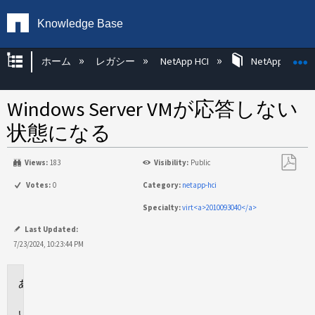
Knowledge Base
グローバル階層を展開/折りたたむ
ホーム
レガシー
NetApp HCI
NetApp HCI Op
Windows Server VMが応答しない
状態になる
Views:
183
Visibility:
Public
PDF
Votes:
0
Category:
netapp-hci
と
Specialty:
virt<a>2010093040</a>
し
て
Last Updated:
保
7/23/2024, 10:23:44 PM
存
環
境
問