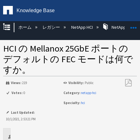
Knowledge Base
グローバル階層を展開/折りたたむ
ホーム
レガシー
NetApp HCI
NetApp HC
HCI の Mellanox 25GbE ポートの
デフォルトの FEC モードは何で
すか。
Views:
219
Visibility:
Public
PDF
Votes:
0
Category:
netapp-hci
と
Specialty:
hci
し
て
Last Updated:
保
10/1/2021, 2:53:21 PM
存
環