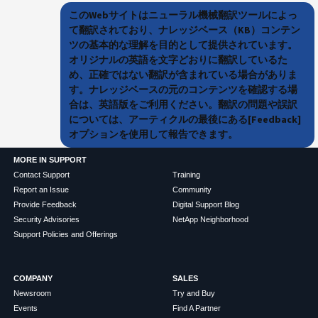
このWebサイトはニューラル機械翻訳ツールによっ
て翻訳されており、ナレッジベース（KB）コンテン
ツの基本的な理解を目的として提供されています。
オリジナルの英語を文字どおりに翻訳しているた
め、正確ではない翻訳が含まれている場合がありま
す。ナレッジベースの元のコンテンツを確認する場
合は、英語版をご利用ください。翻訳の問題や誤訳
については、アーティクルの最後にある[Feedback]
オプションを使用して報告できます。
MORE IN SUPPORT
Contact Support
Training
Report an Issue
Community
Provide Feedback
Digital Support Blog
Security Advisories
NetApp Neighborhood
Support Policies and Offerings
COMPANY
SALES
Newsroom
Try and Buy
Events
Find A Partner