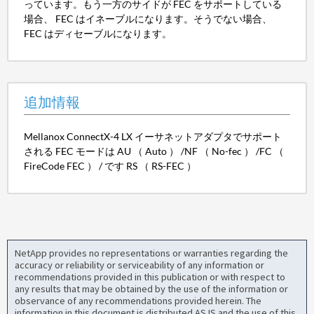
っています。もう一方のサイドが FEC をサポートしている
場合、 FEC はイネーブルになります。そうでない場合、
FEC はディセーブルになります。
追加情報
Mellanox ConnectX-4 LX イーサネットアダプタでサポート
される FEC モードは AU （ Auto ） /NF （ No-fec ） /FC （
FireCode FEC ） / です RS （ RS-FEC ）
NetApp provides no representations or warranties regarding the
accuracy or reliability or serviceability of any information or
recommendations provided in this publication or with respect to
any results that may be obtained by the use of the information or
observance of any recommendations provided herein. The
information in this document is distributed AS IS and the use of this