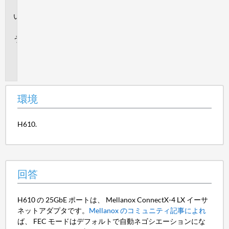
境
回
答
追
加
情
報
環境
H610.
回答
H610 の 25GbE ポートは、 Mellanox ConnectX-4 LX イーサ
ネットアダプタです。
Mellanox のコミュニティ記事によれ
ば、 FEC モードはデフォルトで自動ネゴシエーションにな