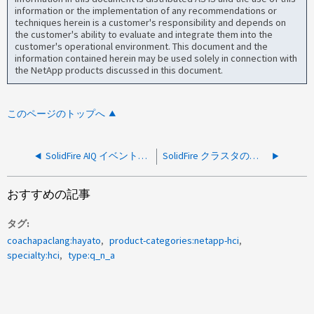
information or the implementation of any recommendations or
techniques herein is a customer's responsibility and depends on
the customer's ability to evaluate and integrate them into the
customer's operational environment. This document and the
information contained herein may be used solely in connection with
the NetApp products discussed in this document.
このページのトップへ
SolidFire AIQ イベントの iSCSI セッション再開回数の増加は何を意味しますか？
SolidFire クラスタの電源オフやメンテナンスのベストプラクティスを教えてください。
おすすめの記事
タグ
coachapaclang:hayato
product-categories:netapp-hci
specialty:hci
type:q_n_a