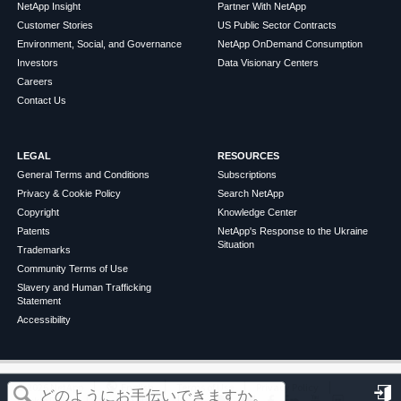
NetApp Insight
Partner With NetApp
Customer Stories
US Public Sector Contracts
Environment, Social, and Governance
NetApp OnDemand Consumption
Investors
Data Visionary Centers
Careers
Contact Us
LEGAL
RESOURCES
General Terms and Conditions
Subscriptions
Privacy & Cookie Policy
Search NetApp
Copyright
Knowledge Center
Patents
NetApp's Response to the Ukraine
Situation
Trademarks
Community Terms of Use
Slavery and Human Trafficking
Statement
Accessibility
この記事は役に立ちましたか？
©
2026
NetApp
English
Terms of Use
Privacy Policy
Cookie Policy
Cookie Settings