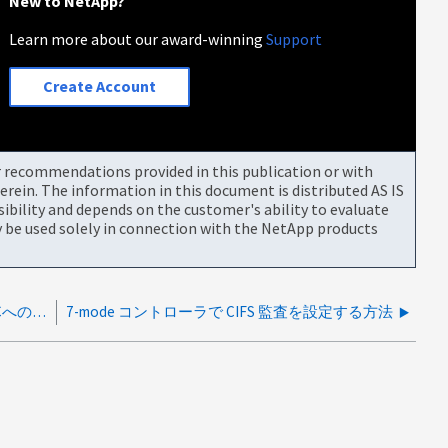
New to NetApp?
Learn more about our award-winning
Support
Create Account
or recommendations provided in this publication or with
rein. The information in this document is distributed AS IS
bility and depends on the customer's ability to evaluate
be used solely in connection with the NetApp products
7-ModeストレージシステムからRC4を使用したDCへの接続が切断される
7-mode コントローラで CIFS 監査を設定する方法