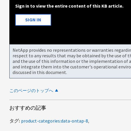
Sign in to view the entire content of this KB article.
SIGN IN
NetApp provides no representations or warranties regarding 
respect to any results that may be obtained by the use of 
and the use of this information or the implementation of a
and integrate them into the customer's operational envir
discussed in this document.
このページのトップへ
おすすめの記事
タグ
product-categories:data-ontap-8