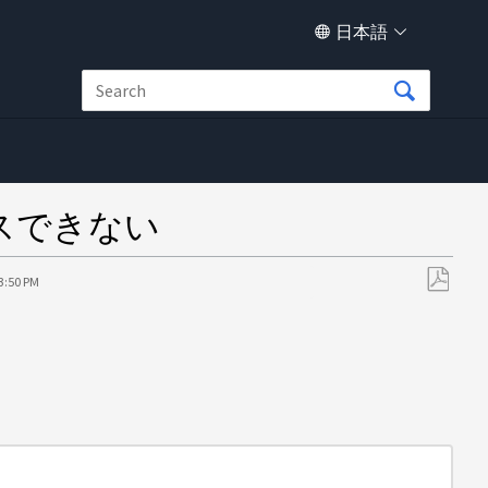
日本語
セスできない
53:50 PM
PDF
と
し
て
保
存