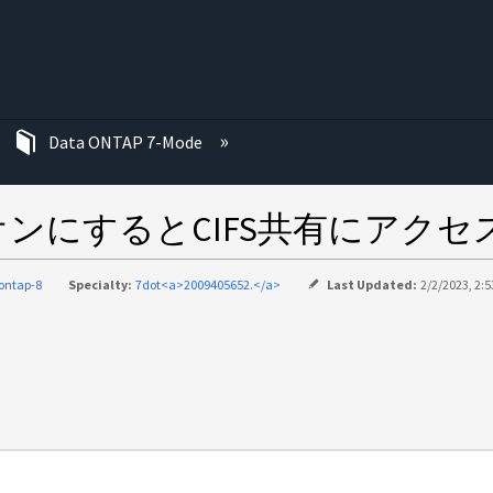
む
Data ONTAP 7-Mode
をオンにするとCIFS共有にアク
ontap-8
Specialty:
7dot<a>2009405652.</a>
Last Updated:
2/2/2023, 2: