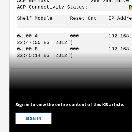
ACP Netmask: 255.255.252.0
ACP Connectivity Status:
Shelf Module Reset Cnt IP Addre
----------------- ------------ --------
0a.00.A 000 192.168
22:47:55 EST 2012")
0a.00.B 000 192.16
22:45:14 EST 2012")
Sign in to view the entire content of this KB article.
SIGN IN