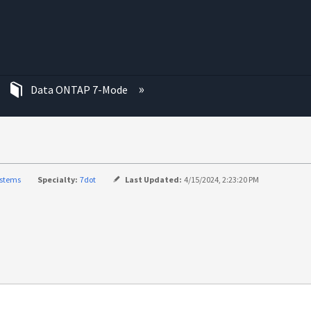
む
Data ONTAP 7-Mode
ystems
Specialty:
7dot
Last Updated:
4/15/2024, 2:23:20 PM