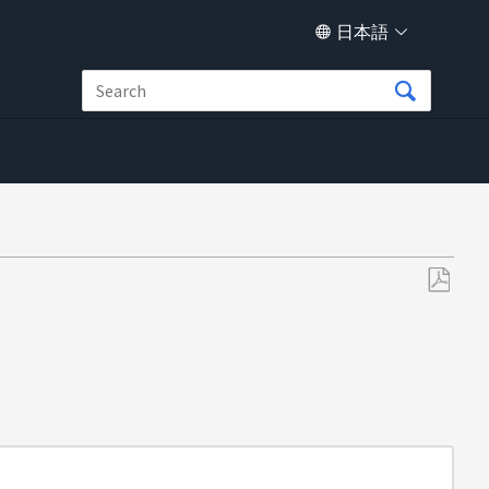
日本語
PDF
と
し
て
保
存