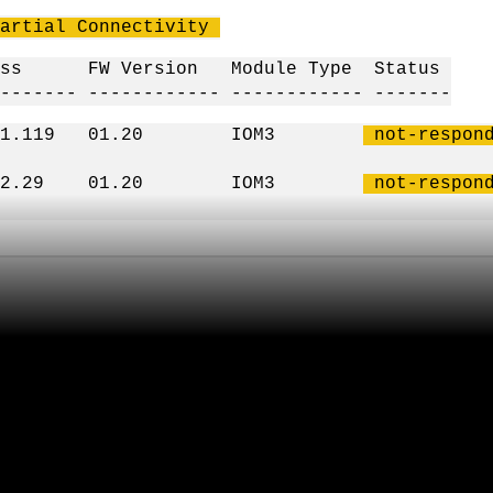
Partial Connectivity
ss FW Version Module Type Status
------- ------------ ------------ -------
.1.119 01.20 IOM3
not-respond
8.2.29 01.20 IOM3
not-respond