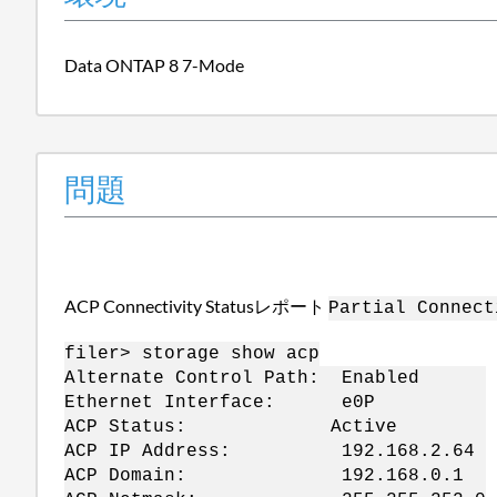
Data ONTAP 8 7-Mode
問題
ACP Connectivity Statusレポート
Partial Connect
filer> storage show acp
Alternate Control Path: Enabled
Ethernet Interface: e0P
ACP Status: Active
ACP IP Address: 192.168.2.64
ACP Domain: 192.168.0.1