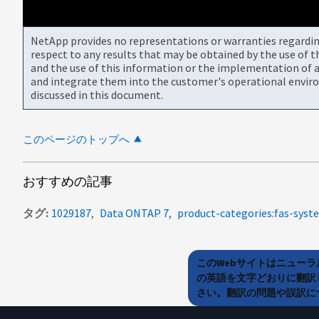
NetApp provides no representations or warranties regarding 
respect to any results that may be obtained by the use of 
and the use of this information or the implementation of a
and integrate them into the customer's operational envir
discussed in this document.
このページのトップへ
おすすめの記事
タグ
1029187
Data ONTAP 7
product-categories:fas-syst
このWebサイトはニュー
の英語を文字どおりに翻訳
さい。翻訳の問題や誤訳につ