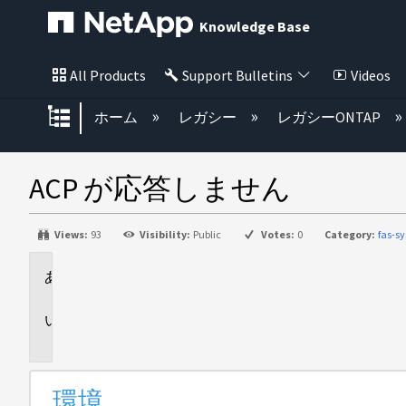
Knowledge Base
All Products
Support Bulletins
Videos
グローバル階層を展開/折りたた
ホーム
レガシー
レガシーONTAP
ACP が応答しません
Views:
93
Visibility:
Public
Votes:
0
Category:
fas-s
環
境
問
題
環境