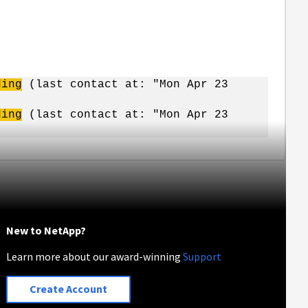
ing
(last contact at: "Mon Apr 23
ing
(last contact at: "Mon Apr 23
New to NetApp?
Learn more about our award-winning
Support
Create Account