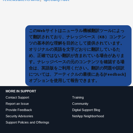
このWebサイトはニューラル機械翻訳ツールによっ
て翻訳されており、ナレッジベース（KB）コンテン
ツの基本的な理解を目的として提供されています。
オリジナルの英語を文字どおりに翻訳しているた
め、正確ではない翻訳が含まれている場合がありま
す。ナレッジベースの元のコンテンツを確認する場
合は、英語版をご利用ください。翻訳の問題や誤訳
については、アーティクルの最後にある[Feedback]
オプションを使用して報告できます。
MORE IN SUPPORT
Contact Support
Training
Report an Issue
Community
Provide Feedback
Digital Support Blog
Security Advisories
NetApp Neighborhood
Support Policies and Offerings