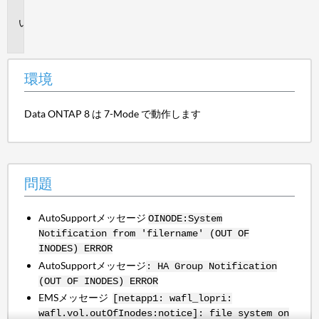
境
問
題
環境
Data ONTAP 8 は 7-Mode で動作します
問題
AutoSupportメッセージ
OINODE:System
Notification from 'filername' (OUT OF
INODES) ERROR
AutoSupportメッセージ
: HA Group Notification
(OUT OF INODES) ERROR
EMSメッセージ
[netapp1: wafl_lopri:
wafl.vol.outOfInodes:notice]: file system on