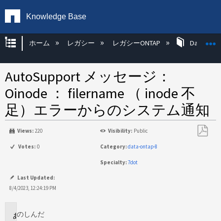
Knowledge Base
グローバル階層を展開/折りたたむ
ホーム
レガシー
レガシーONTAP
Data ONT
AutoSupport メッセージ：
Oinode ： filername （ inode 不
足）エラーからのシステム通知
Views:
220
Visibility:
Public
PDF
Votes:
0
Category:
data-ontap-8
と
Specialty:
7dot
し
て
Last Updated:
保
8/4/2023, 12:24:19 PM
存
のし
んだ
環