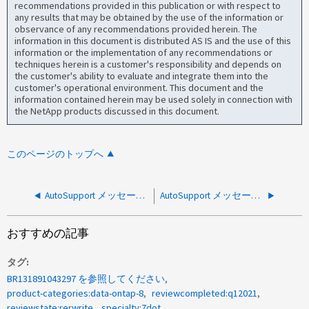
recommendations provided in this publication or with respect to
any results that may be obtained by the use of the information or
observance of any recommendations provided herein. The
information in this document is distributed AS IS and the use of this
information or the implementation of any recommendations or
techniques herein is a customer's responsibility and depends on
the customer's ability to evaluate and integrate them into the
customer's operational environment. This document and the
information contained herein may be used solely in connection with
the NetApp products discussed in this document.
このページのトップへ
AutoSupport メッセージ： Data ONTAP 7 のディスク再構築が失敗しました
AutoSupport メッセージ： RLMHBL ： Filer 1 の RLM からのシステムアラート（ heartbeat_Loss ）の警告
おすすめの記事
タグ
BR131891043297 を参照してください
product-categories:data-ontap-8
reviewcompleted:q12021
reviewstate:rerwrite
specialty:7dot