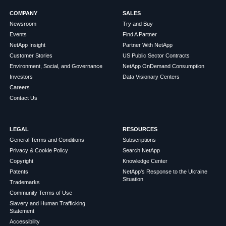
COMPANY
SALES
Newsroom
Try and Buy
Events
Find A Partner
NetApp Insight
Partner With NetApp
Customer Stories
US Public Sector Contracts
Environment, Social, and Governance
NetApp OnDemand Consumption
Investors
Data Visionary Centers
Careers
Contact Us
LEGAL
RESOURCES
General Terms and Conditions
Subscriptions
Privacy & Cookie Policy
Search NetApp
Copyright
Knowledge Center
Patents
NetApp's Response to the Ukraine
Situation
Trademarks
Community Terms of Use
Slavery and Human Trafficking
Statement
Accessibility