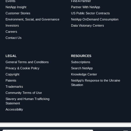
Events
Find A Partner
NetApp Insight
Partner With NetApp
Customer Stories
US Public Sector Contracts
Environment, Social, and Governance
NetApp OnDemand Consumption
Investors
Data Visionary Centers
Careers
Contact Us
LEGAL
RESOURCES
General Terms and Conditions
Subscriptions
Privacy & Cookie Policy
Search NetApp
Copyright
Knowledge Center
Patents
NetApp's Response to the Ukraine
Situation
Trademarks
Community Terms of Use
Slavery and Human Trafficking
Statement
Accessibility