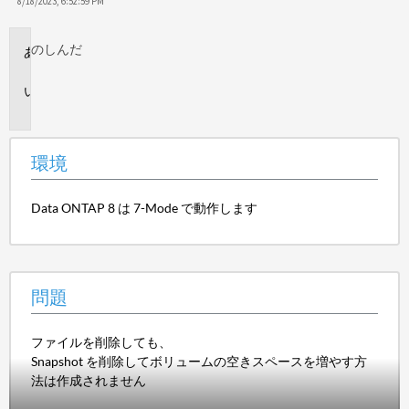
保
8/18/2023, 6:52:59 PM
存
のし
んだ
環
境
問
題
環境
Data ONTAP 8 は 7-Mode で動作します
問題
ファイルを削除しても、
Snapshot を削除してボリュームの空きスペースを増やす方
法は作成されません