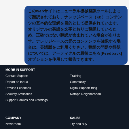
このWebサイトはニューラル機械翻訳ツールによっ
て翻訳されており、ナレッジベース（KB）コンテン
ツの基本的な理解を目的として提供されています。
オリジナルの英語を文字どおりに翻訳しているた
め、正確ではない翻訳が含まれている場合がありま
す。ナレッジベースの元のコンテンツを確認する場
合は、英語版をご利用ください。翻訳の問題や誤訳
については、アーティクルの最後にある[Feedback]
オプションを使用して報告できます。
MORE IN SUPPORT
Contact Support
Training
Report an Issue
Community
Provide Feedback
Digital Support Blog
Security Advisories
NetApp Neighborhood
Support Policies and Offerings
COMPANY
SALES
Newsroom
Try and Buy