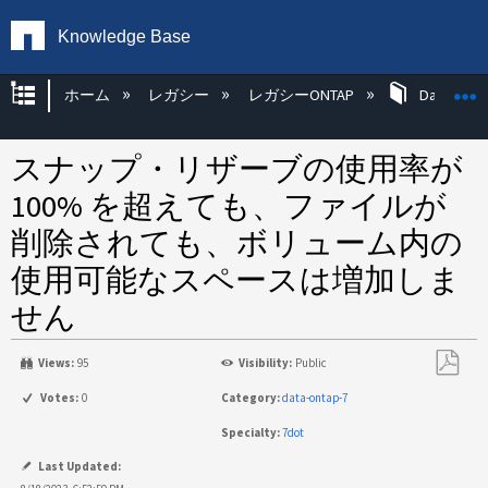
Knowledge Base
グローバル階層を展開/折りたたむ
ホーム
レガシー
レガシーONTAP
Data ONT
スナップ・リザーブの使用率が
100% を超えても、ファイルが
削除されても、ボリューム内の
使用可能なスペースは増加しま
せん
Views:
95
Visibility:
Public
PDF
Votes:
0
Category:
data-ontap-7
と
Specialty:
7dot
し
て
Last Updated: