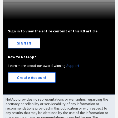
Sign in to view the entire content of this KB article.
SIGN IN
New to NetApp?
Learn more about our award-winning
Support
Create Account
NetApp provides no representations or warranties regarding the
accuracy or reliability or serviceability of any information or
recommendations provided in this publication or with respect to
any results that may be obtained by the use of the information or
observance of any recommendations provided herein. The