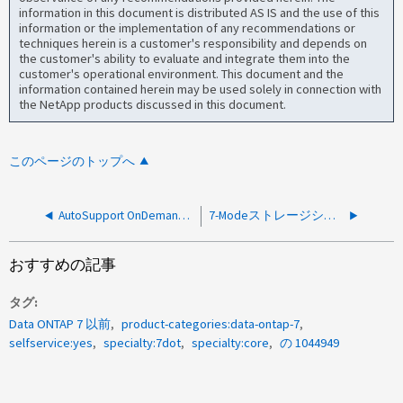
information in this document is distributed AS IS and the use of this
information or the implementation of any recommendations or
techniques herein is a customer's responsibility and depends on
the customer's ability to evaluate and integrate them into the
customer's operational environment. This document and the
information contained herein may be used solely in connection with
the NetApp products discussed in this document.
このページのトップへ
AutoSupport OnDemand が失敗しました - アカウントは現在ロックされています（ 7-Mode ）
7-Modeストレージシステムにアクセスできないためにベースラインコピーが失敗する
おすすめの記事
タグ
Data ONTAP 7 以前
product-categories:data-ontap-7
selfservice:yes
specialty:7dot
specialty:core
の 1044949