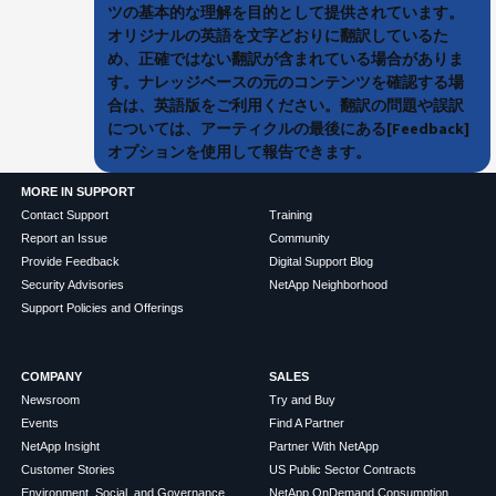
ツの基本的な理解を目的として提供されています。
オリジナルの英語を文字どおりに翻訳しているた
め、正確ではない翻訳が含まれている場合がありま
す。ナレッジベースの元のコンテンツを確認する場
合は、英語版をご利用ください。翻訳の問題や誤訳
については、アーティクルの最後にある[Feedback]
オプションを使用して報告できます。
MORE IN SUPPORT
Contact Support
Training
Report an Issue
Community
Provide Feedback
Digital Support Blog
Security Advisories
NetApp Neighborhood
Support Policies and Offerings
COMPANY
SALES
Newsroom
Try and Buy
Events
Find A Partner
NetApp Insight
Partner With NetApp
Customer Stories
US Public Sector Contracts
Environment, Social, and Governance
NetApp OnDemand Consumption