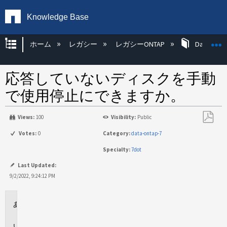
Knowledge Base
グローバル階層を展開/折りたたむ
ホーム
レガシー
レガシーONTAP
Data ONT
応答していないディスクを手動
で使用停止にできますか。
Views:
100
Visibility:
Public
PDF
Votes:
0
Category:
data-ontap-7
と
Specialty:
7dot
し
て
Last Updated:
保
9/2/2022, 9:24:12 PM
存
環
境
回