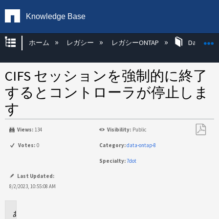
Knowledge Base
グローバル階層を展開/折りたたむ
ホーム
レガシー
レガシーONTAP
Data ONT
CIFS セッションを強制的に終了
するとコントローラが停止しま
す
Views:
134
Visibility:
Public
PDF
Votes:
0
Category:
data-ontap-8
と
Specialty:
7dot
し
て
Last Updated:
保
8/2/2023, 10:55:08 AM
存
環