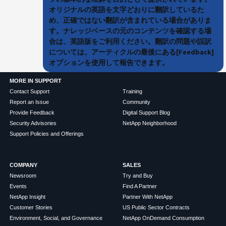
オリジナルの英語を文字どおりに翻訳しているた
め、正確ではない翻訳が含まれている場合がありま
す。ナレッジベースの元のコンテンツを確認する場
合は、英語版をご利用ください。翻訳の問題や誤訳
については、アーティクルの最後にある[Feedback]
オプションを使用して報告できます。
MORE IN SUPPORT
Contact Support
Training
Report an Issue
Community
Provide Feedback
Digital Support Blog
Security Advisories
NetApp Neighborhood
Support Policies and Offerings
COMPANY
SALES
Newsroom
Try and Buy
Events
Find A Partner
NetApp Insight
Partner With NetApp
Customer Stories
US Public Sector Contracts
Environment, Social, and Governance
NetApp OnDemand Consumption