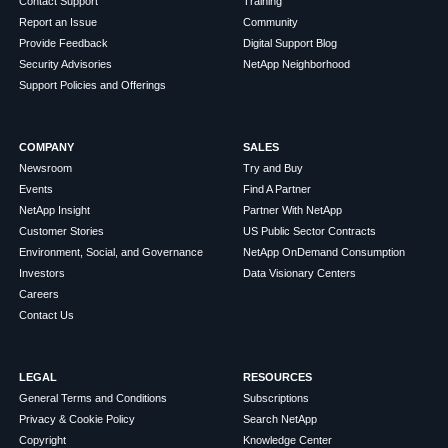
Contact Support
Training
Report an Issue
Community
Provide Feedback
Digital Support Blog
Security Advisories
NetApp Neighborhood
Support Policies and Offerings
COMPANY
SALES
Newsroom
Try and Buy
Events
Find A Partner
NetApp Insight
Partner With NetApp
Customer Stories
US Public Sector Contracts
Environment, Social, and Governance
NetApp OnDemand Consumption
Investors
Data Visionary Centers
Careers
Contact Us
LEGAL
RESOURCES
General Terms and Conditions
Subscriptions
Privacy & Cookie Policy
Search NetApp
Copyright
Knowledge Center