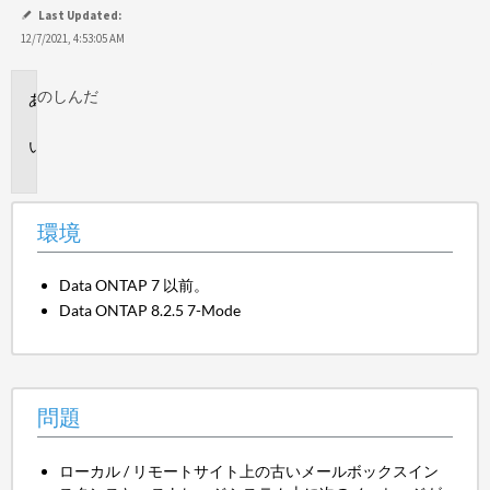
て
Last Updated:
保
12/7/2021, 4:53:05 AM
存
のし
んだ
環
境
問
題
環境
Data ONTAP 7 以前。
Data ONTAP 8.2.5 7-Mode
問題
ローカル / リモートサイト上の古いメールボックスイン