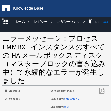
Knowledge Base
グローバル階層を展開/折りたたむ
ホーム
レガシー
レガシーONTAP
Data ONT
エラーメッセージ：プロセス
FMMBX_ インスタンスのすべて
の HA メールボックスディスク
（マスターブロックの書き込み
中）で永続的なエラーが発生し
ました
Views:
61
Visibility:
Public
PDF
Votes:
0
Category:
data-ontap-7
と
Specialty:
core
し