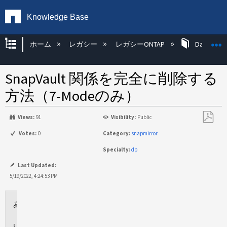
Knowledge Base
グローバル階層を展開/折りたたむ
ホーム
レガシー
レガシーONTAP
Data ONT
SnapVault 関係を完全に削除する
方法（7-Modeのみ）
Views:
91
Visibility:
Public
PDF
Votes:
0
Category:
snapmirror
と
Specialty:
dp
し
て
Last Updated:
保
5/19/2022, 4:24:53 PM
存
環
境
説