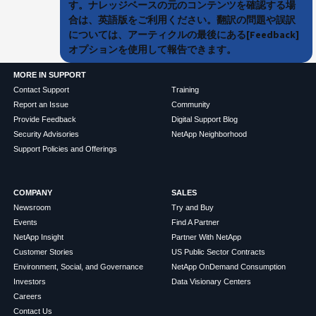
す。ナレッジベースの元のコンテンツを確認する場
合は、英語版をご利用ください。翻訳の問題や誤訳
については、アーティクルの最後にある[Feedback]
オプションを使用して報告できます。
MORE IN SUPPORT
Contact Support
Training
Report an Issue
Community
Provide Feedback
Digital Support Blog
Security Advisories
NetApp Neighborhood
Support Policies and Offerings
COMPANY
SALES
Newsroom
Try and Buy
Events
Find A Partner
NetApp Insight
Partner With NetApp
Customer Stories
US Public Sector Contracts
Environment, Social, and Governance
NetApp OnDemand Consumption
Investors
Data Visionary Centers
Careers
Contact Us