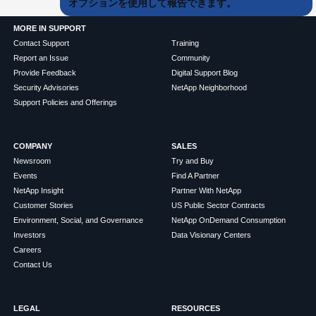
オプションを使用して報告できます。
MORE IN SUPPORT
Contact Support
Training
Report an Issue
Community
Provide Feedback
Digital Support Blog
Security Advisories
NetApp Neighborhood
Support Policies and Offerings
COMPANY
SALES
Newsroom
Try and Buy
Events
Find A Partner
NetApp Insight
Partner With NetApp
Customer Stories
US Public Sector Contracts
Environment, Social, and Governance
NetApp OnDemand Consumption
Investors
Data Visionary Centers
Careers
Contact Us
LEGAL
RESOURCES