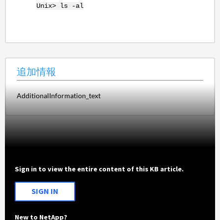
Unix> ls -al
追加情報
AdditionalInformation_text
Sign in to view the entire content of this KB article.
SIGN IN
New to NetApp?