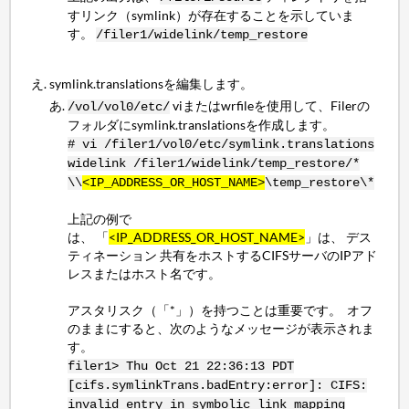
すリンク（symlink）が存在することを示していま
す。
/filer1/widelink/temp_restore
symlink.translationsを編集します。
viまたはwrfileを使用して、Filerの
/vol/vol0/etc/
フォルダにsymlink.translationsを作成します。
# vi /filer1/vol0/etc/symlink.translations
widelink /filer1/widelink/temp_restore/*
\\
<IP_ADDRESS_OR_HOST_NAME>
\temp_restore\*
上記の例で
は、 「
<IP_ADDRESS_OR_HOST_NAME>
」は、 デス
ティネーション 共有をホストするCIFSサーバのIPアド
レスまたはホスト名です。
アスタリスク（「*」）を持つことは重要です。 オフ
のままにすると、次のようなメッセージが表示されま
す。
filer1> Thu Oct 21 22:36:13 PDT
[cifs.symlinkTrans.badEntry:error]: CIFS:
invalid entry in symbolic link mapping