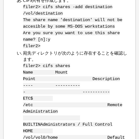
CIFS共有を作成します。
filer2> cifs shares -add destination
/vol/destination
The share name 'destination' will not be
accesible by some MS-DOS workstations
Are you sure you want to use this share
name? [n]:y
filer2>
宛先ディレクトリが次のように存在することを確認し
ます。
filer2> cifs shares
Name Mount
Point Description
---- ----------
- -----------
ETC$
/etc Remote
Administration
BUILTINAdministrators / Full Control
HOME
/vol/vol0/home Default