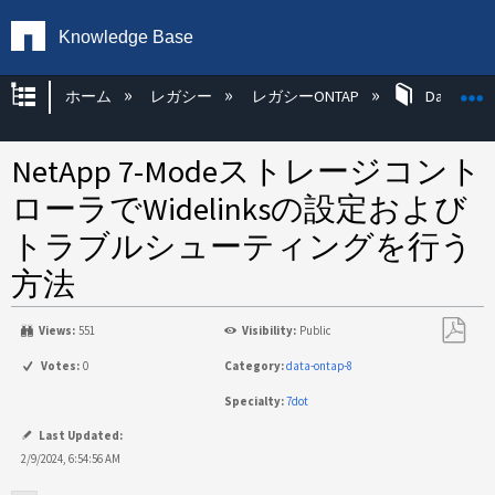
Knowledge Base
グローバル階層を展開/折りたたむ
ホーム
レガシー
レガシーONTAP
Data ONT
NetApp 7-Modeストレージコント
ローラでWidelinksの設定および
トラブルシューティングを行う
方法
Views:
551
Visibility:
Public
PDF
Votes:
0
Category:
data-ontap-8
と
Specialty:
7dot
し
て
Last Updated:
保
2/9/2024, 6:54:56 AM
存