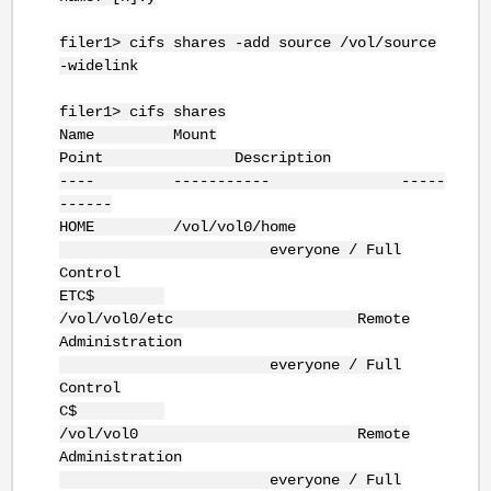
filer1> cifs shares -add source /vol/source
-widelink
filer1> cifs shares
Name Mount
Point Description
---- ----------- -----
------
HOME /vol/vol0/home
everyone / Full
Control
ETC$
/vol/vol0/etc Remote
Administration
everyone / Full
Control
C$
/vol/vol0 Remote
Administration
everyone / Full