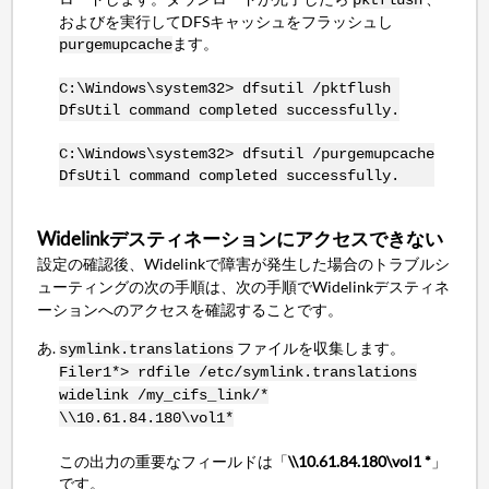
およびを実行してDFSキャッシュをフラッシュし
ます。
purgemupcache
C:\Windows\system32> dfsutil /pktflush
DfsUtil command completed successfully.
C:\Windows\system32> dfsutil /purgemupcache
DfsUtil command completed successfully.
Widelinkデスティネーションにアクセスできない
設定の確認後、Widelinkで障害が発生した場合のトラブルシ
ューティングの次の手順は、次の手順でWidelinkデスティネ
ーションへのアクセスを確認することです。
ファイルを収集します。
symlink.translations
Filer1*> rdfile /etc/symlink.translations
widelink /my_cifs_link/*
\\10.61.84.180\vol1*
この出力の重要なフィールドは「
\\10.61.84.180\vol1 *
」
です。