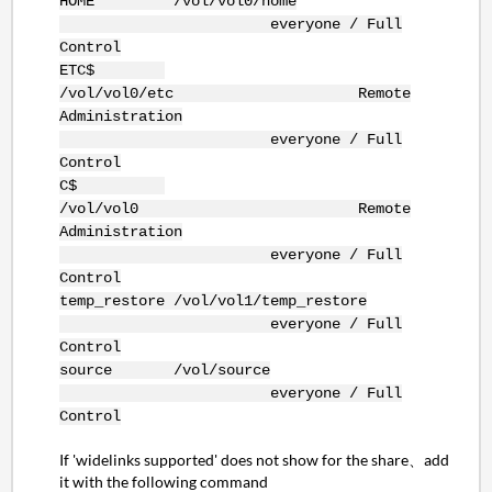
HOME /vol/vol0/home
everyone / Full
Control
ETC$
/vol/vol0/etc Remote
Administration
everyone / Full
Control
C$
/vol/vol0 Remote
Administration
everyone / Full
Control
temp_restore /vol/vol1/temp_restore
everyone / Full
Control
source /vol/source
everyone / Full
Control
If 'widelinks supported' does not show for the share、add
it with the following command