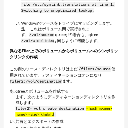
file /etc/symlink.translations at line 1:
Switching to unoptimized lookup.
Windowsでソースをドライブにマッピングします。
注
：これはボリューム間で実行されま
す。
qtreeがの場合も、qtree
/vol/source
は同じように機能します。
/vol/widelinks
異なるFiler上でのボリュームからボリュームへのシンボリッ
クリンクの作成
この例のソース・ディレクトリはまだ
使
/filer1/source
用されています。デスティネーションはオンになり
ます。
filer2:/vol/destination
qtreeとボリュームを作成する
まず、次のようにデスティネーションディレクトリを作
成します。
<hosting-aggr-
filer2> vol create destination
name> <size>[k|m|g|t]
共有とエクスポートの作成