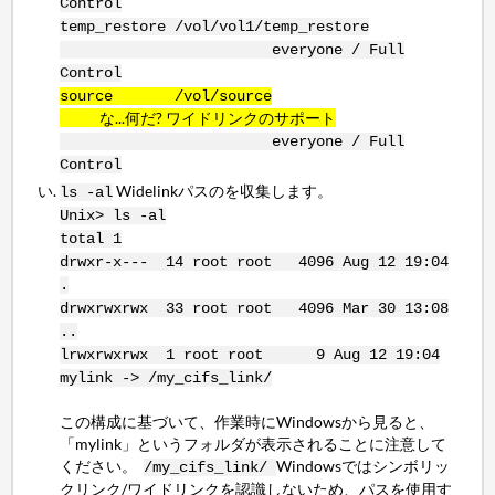
Control
temp_restore /vol/vol1/temp_restore
everyone / Full
Control
source /vol/source
な...何だ? ワイドリンクのサポート
everyone / Full
Control
Widelinkパスのを収集します。
ls -al
Unix> ls -al
total 1
drwxr-x--- 14 root root 4096 Aug 12 19:04
.
drwxrwxrwx 33 root root 4096 Mar 30 13:08
..
lrwxrwxrwx 1 root root 9 Aug 12 19:04
mylink -> /my_cifs_link/
この構成に基づいて、作業時にWindowsから見ると、
「mylink」というフォルダが表示されることに注意して
ください。
Windowsではシンボリッ
/my_cifs_link/
クリンク/ワイドリンクを認識しないため、パスを使用す