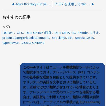
Active Directory KDC 内の UNIX クライアントに Kerberos NFS アクセスを設定する方法
PuTTY を使用して Windows で SSH 公開キー認証を設定する方法
おすすめの記事
タグ
1001041
CIFS
Data ONTAP 7以前
Data ONTAP 8.2 7-Mode
Eリオ
product-categories:data-ontap-8
specialty:7dot
specialty:nas
type:howto
のData ONTAP 8
このWebサイトはニューラル機械翻訳ツールによっ
て翻訳されており、ナレッジベース（KB）コンテン
ツの基本的な理解を目的として提供されています。
オリジナルの英語を文字どおりに翻訳しているた
め、正確ではない翻訳が含まれている場合がありま
す。ナレッジベースの元のコンテンツを確認する場
合は、英語版をご利用ください。翻訳の問題や誤訳
については、アーティクルの最後にある[Feedback]