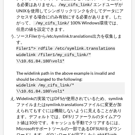
る必要はありません。
エンドユーザが
/my_cifs_link/
UNIXを使用してシンボリックリンクを介してデータにア
クセスする場合にのみ有効にする必要があります。した
がって、
100% Windows環境では、
/my_cifs_link/
任意の値を設定できます。
ソースFilerから/etc/symlink.translations出力を収集しま
す。
Filer1*> rdfile /etc/symlink.translations
widelink /filer1/my_cifs_link/*
\\10.61.84.180\vol1*
The widelink path in the above example is invalid and
should be changed to the following:
widelink /my_cifs_link/*
\\10.61.84.180\vol1*
Widelinkの実装ではDFSが使用されているため、symlink
ファイルまたはsymlink.translationsファイルに変更が加
えられてもすぐには機能しないように見えることがあり
ます。デフォルトでは、DFSリファーラルのタイムアウ
ト値は10分です。キャッシュを手動でクリアするには、
Microsoftサポートツールの一部であるDFSUtilをダウン
ロードします。ダウンロードが完了したら
、
pktflush