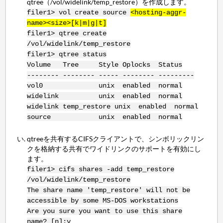
qtree（/vol/widelink/temp_restore）を作成します。
filer1> vol create source
<hosting-aggr-
name><size>[k|m|g|t]
filer1> qtree create
/vol/widelink/temp_restore
filer1> qtree status
Volume Tree Style Oplocks Status
-------- -------- ----- -------- ---------
vol0 unix enabled normal
widelink unix enabled normal
widelink temp_restore unix enabled normal
source unix enabled normal
qtreeを共有するCIFSクライアントで、シンボリックリン
クを格納する共有でワイドリンクのサポートを有効にし
ます。
filer1> cifs shares -add temp_restore
/vol/widelink/temp_restore
The share name 'temp_restore' will not be
accessible by some MS-DOS workstations
Are you sure you want to use this share
name? [n]:y