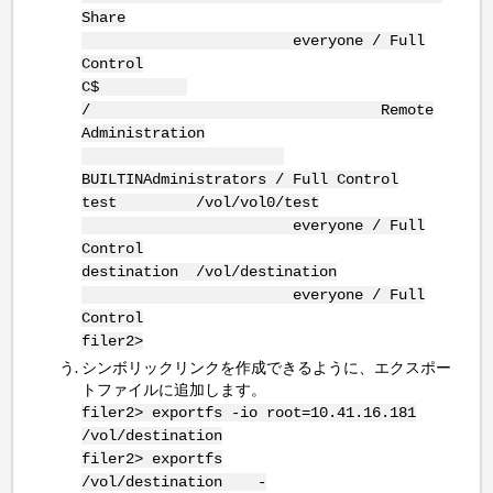
Share
everyone / Full
Control
C$
/ Remote
Administration
BUILTINAdministrators / Full Control
test /vol/vol0/test
everyone / Full
Control
destination /vol/destination
everyone / Full
Control
filer2>
シンボリックリンクを作成できるように、エクスポー
トファイルに追加します。
filer2> exportfs -io root=10.41.16.181
/vol/destination
filer2> exportfs
/vol/destination -