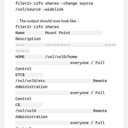
filer1> cifs shares -change source
/vol/source -widelink
：The output should now look like：
filer1> cifs shares
Name Mount Point
Description
---- ----------- -----
------
HOME /vol/vol0/home
everyone / Full
Control
ETC$
/vol/vol0/etc Remote
Administration
everyone / Full
Control
C$
/vol/vol0 Remote
Administration
everyone / Full