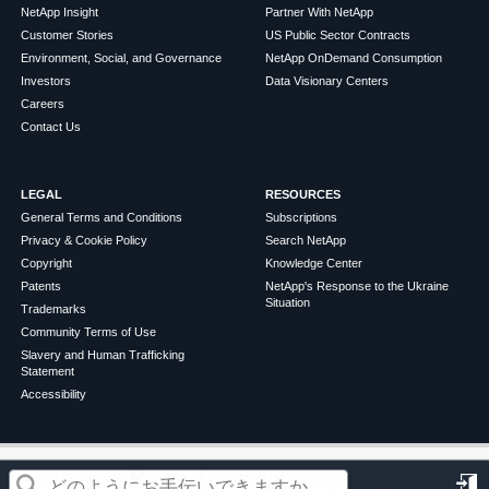
NetApp Insight
Partner With NetApp
Customer Stories
US Public Sector Contracts
Environment, Social, and Governance
NetApp OnDemand Consumption
Investors
Data Visionary Centers
Careers
Contact Us
LEGAL
RESOURCES
General Terms and Conditions
Subscriptions
Privacy & Cookie Policy
Search NetApp
Copyright
Knowledge Center
Patents
NetApp's Response to the Ukraine
Situation
Trademarks
Community Terms of Use
Slavery and Human Trafficking
Statement
Accessibility
この記事は役に立ちましたか？
©
2026
NetApp
English
Terms of Use
Privacy Policy