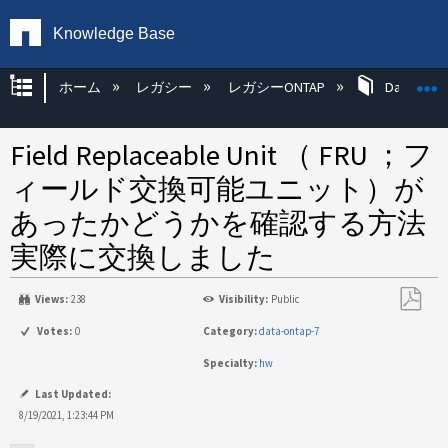
Knowledge Base
グローバル階層を展開/折りたたむ
ホーム
レガシー
レガシーONTAP
Data ONT
Field Replaceable Unit （ FRU ；フ
ィールド交換可能ユニット）が
あったかどうかを確認する方法
実際に交換しました
Views:
238
Visibility:
Public
PDF
Votes:
0
Category:
data-ontap-7
と
Specialty:
hw
し
て
Last Updated:
保
8/19/2021, 1:23:44 PM
存