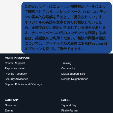
このWebサイトはニューラル機械翻訳ツールによっ
て翻訳されており、ナレッジベース（KB）コンテン
ツの基本的な理解を目的として提供されています。
オリジナルの英語を文字どおりに翻訳しているた
め、正確ではない翻訳が含まれている場合がありま
す。ナレッジベースの元のコンテンツを確認する場
合は、英語版をご利用ください。翻訳の問題や誤訳
については、アーティクルの最後にある[Feedback]
オプションを使用して報告できます。
MORE IN SUPPORT
Contact Support
Training
Report an Issue
Community
Provide Feedback
Digital Support Blog
Security Advisories
NetApp Neighborhood
Support Policies and Offerings
COMPANY
SALES
Newsroom
Try and Buy
Events
Find A Partner