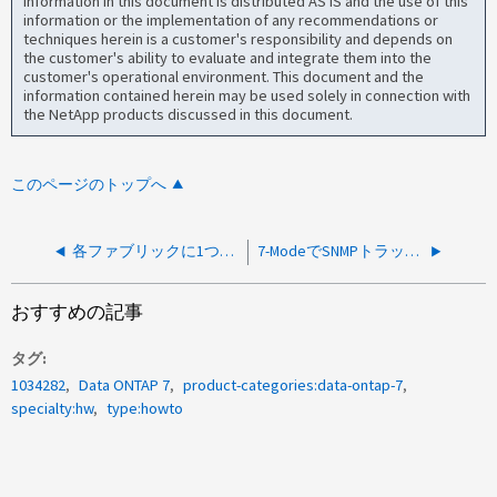
information in this document is distributed AS IS and the use of this
information or the implementation of any recommendations or
techniques herein is a customer's responsibility and depends on
the customer's ability to evaluate and integrate them into the
customer's operational environment. This document and the
information contained herein may be used solely in connection with
the NetApp products discussed in this document.
このページのトップへ
各ファブリックに1つのISLを使用して7-ModeファブリックMetroClusterのファブリック間でISLを交換する方法
7-ModeでSNMPトラップをテストする方法
おすすめの記事
タグ
1034282
Data ONTAP 7
product-categories:data-ontap-7
specialty:hw
type:howto