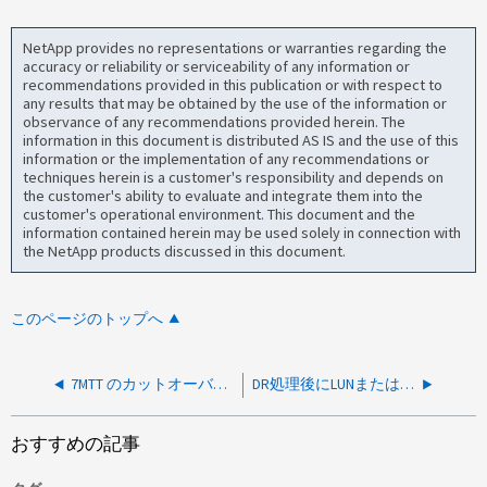
NetApp provides no representations or warranties regarding the
accuracy or reliability or serviceability of any information or
recommendations provided in this publication or with respect to
any results that may be obtained by the use of the information or
observance of any recommendations provided herein. The
information in this document is distributed AS IS and the use of this
information or the implementation of any recommendations or
techniques herein is a customer's responsibility and depends on
the customer's ability to evaluate and integrate them into the
customer's operational environment. This document and the
information contained herein may be used solely in connection with
the NetApp products discussed in this document.
このページのトップへ
7MTT のカットオーバー後に、 CIFS 共有を 7-Mode から clustered Data ONTAP に移行する方法はありますか。
DR処理後にLUNまたはNFSマウントにアクセスできない（CFOD）
おすすめの記事