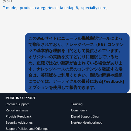
タグ
7-mode
product-categories:data-ontap-8
specialty:core
このWebサイトはニューラル機械翻訳ツールによっ
て翻訳されており、ナレッジベース（KB）コンテン
ツの基本的な理解を目的として提供されています。
オリジナルの英語を文字どおりに翻訳しているた
め、正確ではない翻訳が含まれている場合がありま
す。ナレッジベースの元のコンテンツを確認する場
合は、英語版をご利用ください。翻訳の問題や誤訳
については、アーティクルの最後にある[Feedback]
オプションを使用して報告できます。
MORE IN SUPPORT
Contact Support
Training
Report an Issue
Community
Provide Feedback
Digital Support Blog
Security Advisories
NetApp Neighborhood
Support Policies and Offerings