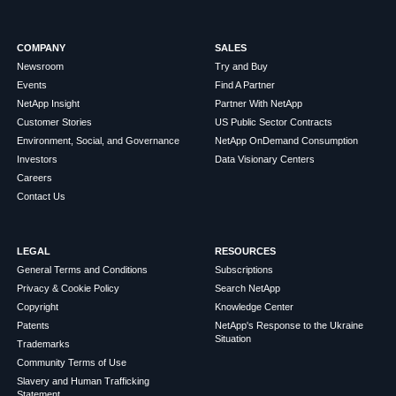
COMPANY
SALES
Newsroom
Try and Buy
Events
Find A Partner
NetApp Insight
Partner With NetApp
Customer Stories
US Public Sector Contracts
Environment, Social, and Governance
NetApp OnDemand Consumption
Investors
Data Visionary Centers
Careers
Contact Us
LEGAL
RESOURCES
General Terms and Conditions
Subscriptions
Privacy & Cookie Policy
Search NetApp
Copyright
Knowledge Center
Patents
NetApp's Response to the Ukraine
Situation
Trademarks
Community Terms of Use
Slavery and Human Trafficking
Statement