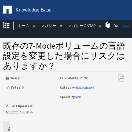
Knowledge Base
グローバル階層を展開/折りたたむ
ホーム
レガシー
レガシーONTAP
Data ONT
既存の7-Modeボリュームの言語
設定を変更した場合にリスクは
ありますか？
Views:
31
Visibility:
Public
PDF
Votes:
0
Category:
data-ontap-8
と
Specialty:
core
し
て
Last Updated:
保
4/20/2023, 4:26:00 PM
存
環