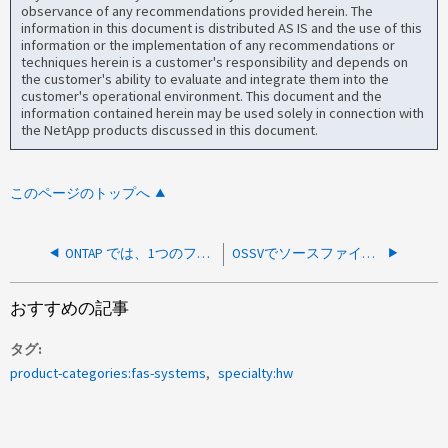
observance of any recommendations provided herein. The
information in this document is distributed AS IS and the use of this
information or the implementation of any recommendations or
techniques herein is a customer's responsibility and depends on
the customer's ability to evaluate and integrate them into the
customer's operational environment. This document and the
information contained herein may be used solely in connection with
the NetApp products discussed in this document.
このページのトップへ
ONTAP では、1つのファイルに関する2つのスクリーニング要求が生成されます
OSSVでソースファイラーに接続できません
おすすめの記事
タグ
product-categories:fas-systems
specialty:hw