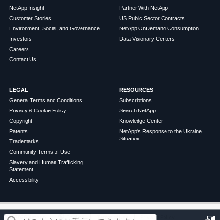
NetApp Insight
Partner With NetApp
Customer Stories
US Public Sector Contracts
Environment, Social, and Governance
NetApp OnDemand Consumption
Investors
Data Visionary Centers
Careers
Contact Us
LEGAL
RESOURCES
General Terms and Conditions
Subscriptions
Privacy & Cookie Policy
Search NetApp
Copyright
Knowledge Center
Patents
NetApp's Response to the Ukraine
Situation
Trademarks
Community Terms of Use
Slavery and Human Trafficking
Statement
Accessibility
この記事は役に立ちましたか？
©
2026
NetApp
English
Terms of Use
Privacy Policy