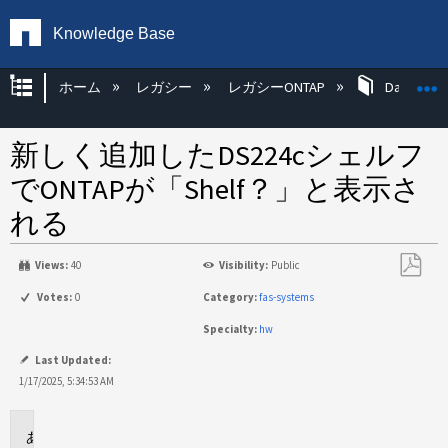
Knowledge Base
グローバル階層を展開/折りたたむ
ホーム
レガシー
レガシーONTAP
Data ONT
新しく追加したDS224cシェルフ
でONTAPが「Shelf？」と表示さ
れる
Views:
40
Visibility:
Public
PDF
Votes:
0
Category:
fas-systems
と
Specialty:
hw
し
て
Last Updated:
保
1/17/2025, 5:34:53 AM
存
環