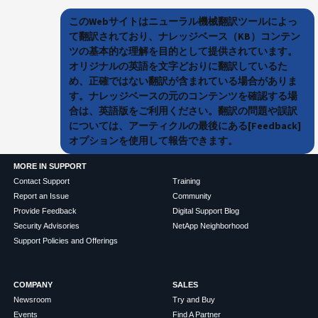
このWebサイトはニューラル機械翻訳ツールによっ
て翻訳されており、ナレッジベース（KB）コンテン
ツの基本的な理解を目的として提供されています。
オリジナルの英語を文字どおりに翻訳しているた
め、正確ではない翻訳が含まれている場合がありま
す。ナレッジベースの元のコンテンツを確認する場
合は、英語版をご利用ください。翻訳の問題や誤訳
については、アーティクルの最後にある[Feedback]
オプションを使用して報告できます。
MORE IN SUPPORT
Contact Support
Training
Report an Issue
Community
Provide Feedback
Digital Support Blog
Security Advisories
NetApp Neighborhood
Support Policies and Offerings
COMPANY
SALES
Newsroom
Try and Buy
Events
Find A Partner