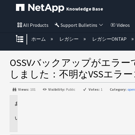
Knowledge Base
All Products
Support Bulletins
Videos
グローバル階層を展開/折りたた
ホーム
レガシー
レガシーONTAP
OSSVバックアップがエラー
しました：不明なVSSエラーコー
Views:
101
Visibility:
Public
Votes:
1
Category:
open
環
境
問
題