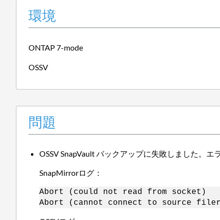
環境
ONTAP 7-mode
OSSV
問題
OSSV SnapVault バックアップに失敗しました
SnapMirrorログ：
Abort (could not read from socket)
Abort (cannot connect to source file