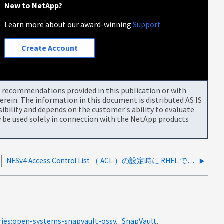
New to NetApp?
Learn more about our award-winning
Support
Create Account
or recommendations provided in this publication or with
rein. The information in this document is distributed AS IS
bility and depends on the customer's ability to evaluate
be used solely in connection with the NetApp products
NFSv4 Access Control List （ ACL ）の設定時に RHEL で操作がサポートされないというエラーが発生する
ries:open-systems-snapvault-ossv
SnapVault