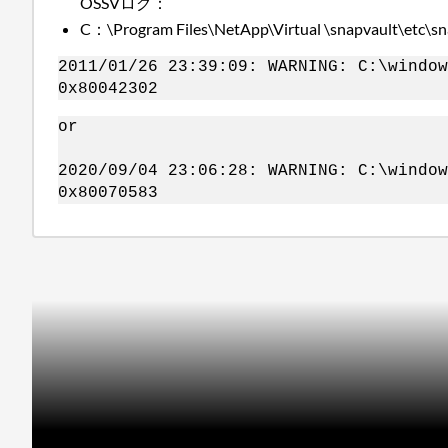
OSSVログ：
C：\Program Files\NetApp\Virtual \snapvault\etc\sn
2011/01/26 23:39:09: WARNING: C:\window
0x80042302
or
2020/09/04 23:06:28: WARNING: C:\window
0x80070583