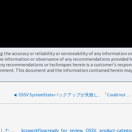
the accuracy or reliability or serviceability of any information 
the information or observance of any recommendations provided he
ny recommendations or techniques herein is a customer's responsi
onment. This document and the information contained herein may 
OSSV SystemStateバックアップが失敗し、「Could not read from socket」というエラーメッセージが表示される
coachapac:vittalg<a>OSSVバックアップに失敗</a><a>しました。1031009</a><a>VSSエラーコード</a><a>0x80070583</a><a>不明なVSSエラーコード</a><a>0x80042302</a><a>ボリュームシャドウコピーサービス</a>
kcsworkflow:ready_for_review
OSSV
product-catego