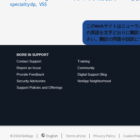
specialty:dp
VSS
このWebサイトはニュー
の英語を文字どおりに翻訳
さい。翻訳の問題や誤訳につ
MORE IN SUPPORT
Contact Support
Training
Report an Issue
Community
Provide Feedback
Digital Support Blog
Security Advisories
NetApp Neighborhood
Support Policies and Offerings
©
2026
NetApp
English
Terms of Use
Privacy Policy
Cookie Pol