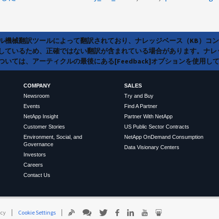
ラル機械翻訳ツールによって翻訳されており、ナレッジベース（KB）コ
しているため、正確ではない翻訳が含まれている場合があります。ナレ
いては、アーティクルの最後にある[Feedback]オプションを使用し
COMPANY
SALES
Newsroom
Try and Buy
Events
Find A Partner
NetApp Insight
Partner With NetApp
Customer Stories
US Public Sector Contracts
Environment, Social, and
NetApp OnDemand Consumption
Governance
Data Visionary Centers
Investors
Careers
Contact Us
icy
Cookie Settings