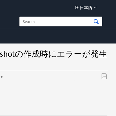
日本語
shotの作成時にエラーが発生
 PM
PDF
と
し
て
保
存