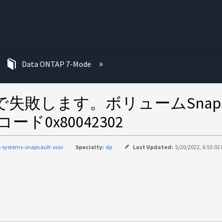
む
Data ONTAP 7-Mode
で失敗します。ボリュームSnap
ド0x80042302
-systems-snapvault-ossv
Specialty:
dp
Last Updated:
5/20/2022, 6:53:02