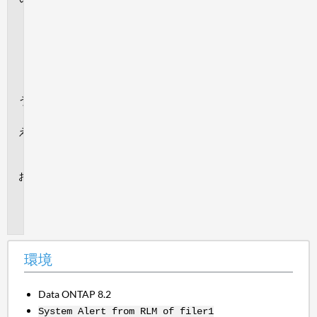
ベ
ン
ト
サ
マ
リ
検
証
解
決
策
追
加
情
報
環境
Data ONTAP 8.2
System Alert from RLM of filer1