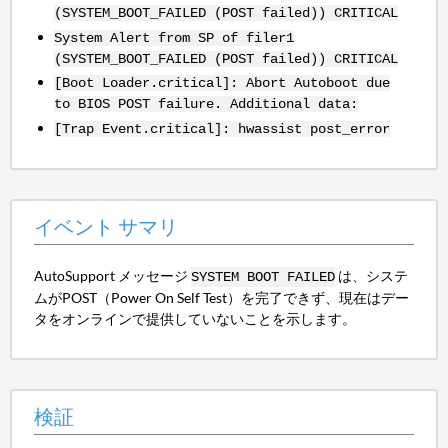
(SYSTEM_BOOT_FAILED (POST failed)) CRITICAL
System Alert from SP of filer1
(SYSTEM_BOOT_FAILED (POST failed)) CRITICAL
[Boot Loader.critical]: Abort Autoboot due
to BIOS POST failure. Additional data:
[Trap Event.critical]: hwassist post_error
イベント サマリ
AutoSupport メッセージ
は、システ
SYSTEM BOOT FAILED
ムがPOST（Power On Self Test）を完了できず、現在はデー
タをオンラインで提供していないことを示します。
検証