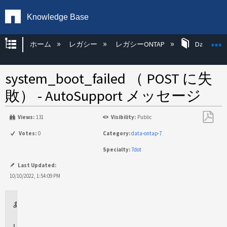
Knowledge Base
グローバル階層を展開/折りたたむ
ホーム
レガシー
レガシーONTAP
Data ONT
system_boot_failed （ POST に失
敗） - AutoSupport メッセージ
Views:
131
Visibility:
Public
PDF
Votes:
0
Category:
data-ontap-7
と
Specialty:
7dot
し
て
Last Updated:
保
10/10/2022, 1:54:09 PM
存
環
境
イ