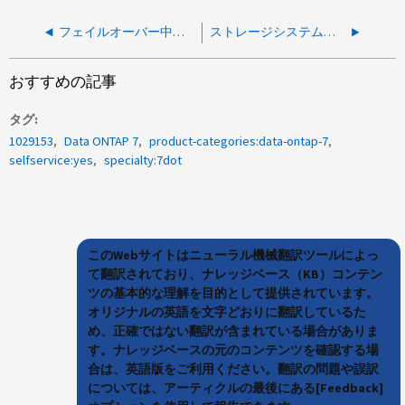
フェイルオーバー中にエラーが報告されます。 Failed to create snapshots of replica devices - Unable to add the initiators passed in SRM input to initiator group
ストレージシステムからシステム構成の警告が報告されました
おすすめの記事
タグ
1029153
Data ONTAP 7
product-categories:data-ontap-7
selfservice:yes
specialty:7dot
このWebサイトはニューラル機械翻訳ツールによっ
て翻訳されており、ナレッジベース（KB）コンテン
ツの基本的な理解を目的として提供されています。
オリジナルの英語を文字どおりに翻訳しているた
め、正確ではない翻訳が含まれている場合がありま
す。ナレッジベースの元のコンテンツを確認する場
合は、英語版をご利用ください。翻訳の問題や誤訳
については、アーティクルの最後にある[Feedback]