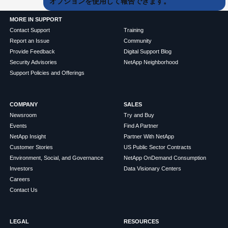
オプションを使用して報告できます。
MORE IN SUPPORT
Contact Support
Training
Report an Issue
Community
Provide Feedback
Digital Support Blog
Security Advisories
NetApp Neighborhood
Support Policies and Offerings
COMPANY
SALES
Newsroom
Try and Buy
Events
Find A Partner
NetApp Insight
Partner With NetApp
Customer Stories
US Public Sector Contracts
Environment, Social, and Governance
NetApp OnDemand Consumption
Investors
Data Visionary Centers
Careers
Contact Us
LEGAL
RESOURCES