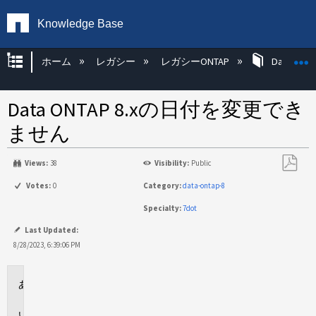
Knowledge Base
グローバル階層を展開/折りたたむ
ホーム
レガシー
レガシーONTAP
Data ONT
Data ONTAP 8.xの日付を変更でき
ません
Views:
38
Visibility:
Public
PDF
Votes:
0
Category:
data-ontap-8
と
Specialty:
7dot
し
て
Last Updated:
保
8/28/2023, 6:39:06 PM
存
環
境
問