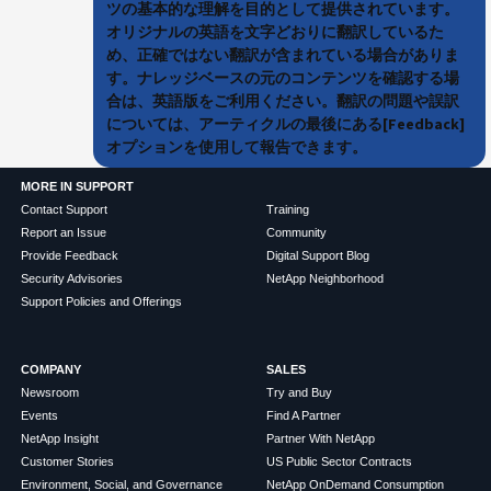
ツの基本的な理解を目的として提供されています。
オリジナルの英語を文字どおりに翻訳しているた
め、正確ではない翻訳が含まれている場合がありま
す。ナレッジベースの元のコンテンツを確認する場
合は、英語版をご利用ください。翻訳の問題や誤訳
については、アーティクルの最後にある[Feedback]
オプションを使用して報告できます。
MORE IN SUPPORT
Contact Support
Training
Report an Issue
Community
Provide Feedback
Digital Support Blog
Security Advisories
NetApp Neighborhood
Support Policies and Offerings
COMPANY
SALES
Newsroom
Try and Buy
Events
Find A Partner
NetApp Insight
Partner With NetApp
Customer Stories
US Public Sector Contracts
Environment, Social, and Governance
NetApp OnDemand Consumption