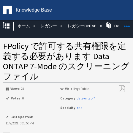
Knowledge Base
グローバル階層を展開/折りたたむ
ホーム
レガシー
レガシーONTAP
Data ONT
FPolicy で許可する共有権限を定
義する必要があります Data
ONTAP 7-Mode のスクリーニング
ファイル
Views:
28
Visibility:
Public
PDF
Votes:
0
Category:
data-ontap-7
と
Specialty:
nas
し
て
Last Updated:
保
11/7/2021, 3:23:50 PM
存