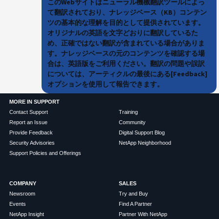
このWebサイトはニューラル機械翻訳ツールによっ
て翻訳されており、ナレッジベース（KB）コンテン
ツの基本的な理解を目的として提供されています。
オリジナルの英語を文字どおりに翻訳しているた
め、正確ではない翻訳が含まれている場合がありま
す。ナレッジベースの元のコンテンツを確認する場
合は、英語版をご利用ください。翻訳の問題や誤訳
については、アーティクルの最後にある[Feedback]
オプションを使用して報告できます。
MORE IN SUPPORT
Contact Support
Training
Report an Issue
Community
Provide Feedback
Digital Support Blog
Security Advisories
NetApp Neighborhood
Support Policies and Offerings
COMPANY
SALES
Newsroom
Try and Buy
Events
Find A Partner
NetApp Insight
Partner With NetApp