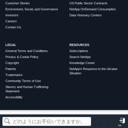
Customer Stories
US Public Sector Contracts
Environment, Social, and Governance
NetApp OnDemand Consumption
Investors
Data Visionary Centers
Careers
Contact Us
LEGAL
RESOURCES
General Terms and Conditions
Subscriptions
Privacy & Cookie Policy
Search NetApp
Copyright
Knowledge Center
Patents
NetApp's Response to the Ukraine
Situation
Trademarks
Community Terms of Use
Slavery and Human Trafficking
Statement
Accessibility
この記事は役に立ちましたか？
©
2026
NetApp
English
Terms of Use
Privacy Policy
Cookie Policy
Cookie Settings
サ